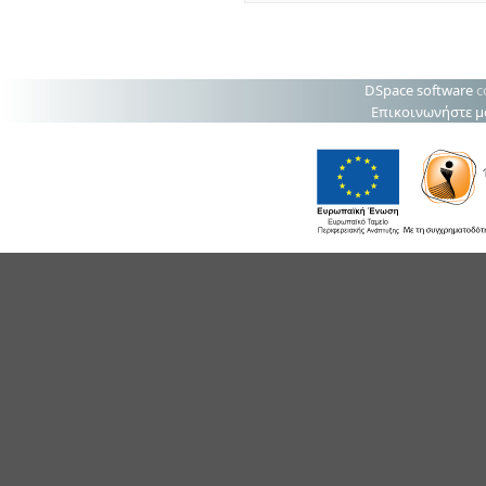
DSpace software
c
Επικοινωνήστε μ