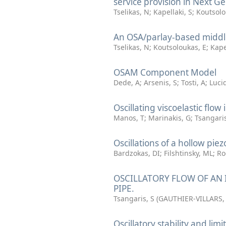
service provision in Next 
Tselikas, N
;
Kapellaki, S
;
Koutsolo
An OSA/parlay-based middle
Tselikas, N
;
Koutsoloukas, E
;
Kape
OSAM Component Model
Dede, A
;
Arsenis, S
;
Tosti, A
;
Lucid
Oscillating viscoelastic flow
Manos, T
;
Marinakis, G
;
Tsangaris
Oscillations of a hollow pie
Bardzokas, DI
;
Filshtinsky, ML
;
Ro
OSCILLATORY FLOW OF AN 
PIPE.
Tsangaris, S
(
GAUTHIER-VILLARS
Oscillatory stability and l