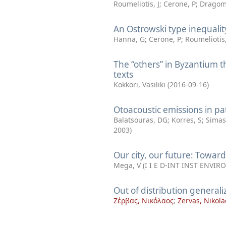
Roumeliotis, J
;
Cerone, P
;
Dragomi
An Ostrowski type inequalit
Hanna, G
;
Cerone, P
;
Roumeliotis,
The “others” in Byzantium 
texts
Kokkori, Vasiliki
(
2016-09-16
)
Otoacoustic emissions in pa
Balatsouras, DG
;
Korres, S
;
Simas
2003
)
Our city, our future: Towar
Mega, V
(
I I E D-INT INST ENV
Out of distribution general
Ζέρβας, Νικόλαος
;
Zervas, Nikola