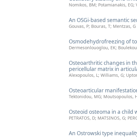
Nomikos, BM
;
Potamianakis, EG
;
An OSGi-based semantic ser
Gouvas, P
;
Bouras, T
;
Mentzas, G
Osmodehydrofreezing of to
Dermesonlouoglou, EK
;
Boulekou
Osteoarthritic changes in t
pericellular matrix in articul
Alexopoulos, L
;
Williams, G
;
Upto
Osteoarticular manifestati
Tektonidou, MG
;
Moutsopoulos,
Osteoid osteoma in a child 
PETRATOS, D
;
MATSINOS, G
;
PER
An Ostrowski type inequali