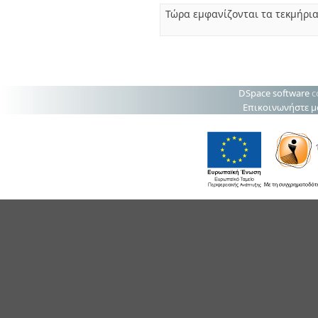
Τώρα εμφανίζονται τα τεκμήρι
DSpace software
c
Επικοινωνήστε μ