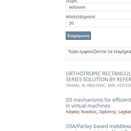
Σειρά:
Διπλωματικές Εργασίες
Πολιτικές Πρόσβασης
Αποτελέσματα:
Τώρα εμφανίζονται τα τεκμήρι
ORTHOTROPIC RECTANGULA
SERIES SOLUTION BY REF
TAHAN, N
;
PAVLOVIC, MN
;
KOTSO
OS mechanisms for efficien
in virtual machines
Λάγκας Νικολός, Ορέστης
;
Lagkas
OSA/Parlay-based middlewa