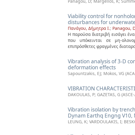
Panagou, D
;
Margellos, K
;
Summe
Viability control for nonho
disturbances for underwater
Πανάγου, Δήμητρα Ι.
;
Panagou, D
Η παρούσα διατριβή εισάγει έν
που υπόκεινται σε μη-ολονο
επιπρόσθετες φραγμένες διαταραχ
Vibration analysis of 3-D 
deformation effects
Sapountzakis, EJ
;
Mokos, VG
(
ACA
VIBRATION CHARACTERIST
DAKOULAS, P
;
GAZETAS, G
(
ASCE-
Vibration isolation by tren
Dynam Earthq Engng V10, N
LEUNG, K
;
VARDOULAKIS, I
;
BESK