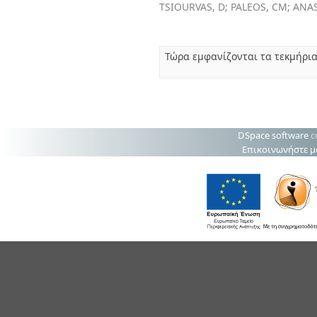
TSIOURVAS, D
;
PALEOS, CM
;
ANAS
Τώρα εμφανίζονται τα τεκμήρι
DSpace software
c
Επικοινωνήστε μ