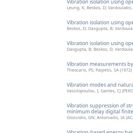
Vibration isolation using op
Leung, K
;
Beskos, D
;
Vardoulakis,
Vibration isolation using op
Beskos, D
;
Dasgupta, B
;
Vardoulak
Vibration isolation using op
Dasgupta, B
;
Beskos, D
;
Vardoulak
Vibration measurements by
Theocaris, PS
;
Paipetis, SA
(
1972
)
Vibration modes and natura
Vassilopoulou, I
;
Gantes, CJ
(
PERG
Vibration suppression of s
minimum delay digital finite
Glossiotis, GN
;
Antoniadis, IA
(
AC
Vibration-based energy harv