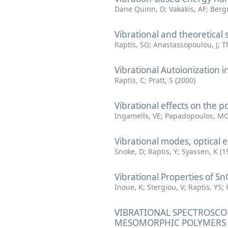
Dane Quinn, D
;
Vakakis, AF
;
Berg
Vibrational and theoretica
Raptis, SG
;
Anastassopoulou, J
;
T
Vibrational Autoionization
Raptis, C
;
Pratt, S
(
2000
)
Vibrational effects on the p
Ingamells, VE
;
Papadopoulos, M
Vibrational modes, optical e
Snoke, D
;
Raptis, Y
;
Syassen, K
(
1
Vibrational Properties of 
Inoue, K
;
Stergiou, V
;
Raptis, YS
;
VIBRATIONAL SPECTROSCO
MESOMORPHIC POLYMERS