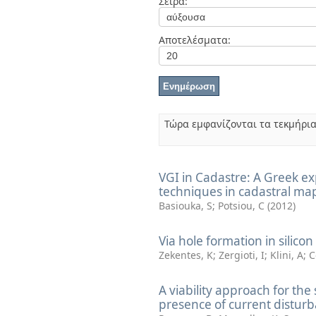
Σειρά:
Διπλωματικές Εργασίες
Πολιτικές Πρόσβασης
Αποτελέσματα:
Τώρα εμφανίζονται τα τεκμήρι
VGI in Cadastre: A Greek ex
techniques in cadastral ma
Basiouka, S
;
Potsiou, C
(
2012
)
Via hole formation in silic
Zekentes, K
;
Zergioti, I
;
Klini, A
;
C
A viability approach for the
presence of current distur