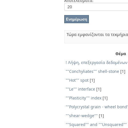
Αποτελέσματα:
Διπλωματικές Εργασίες
Πολιτικές Πρόσβασης
Τώρα εμφανίζονται τα τεκμήρια
Θέμα
! Λήψη, επεξεργασία δεδοµένων
""Conchyliates"" shell-stone
[1]
""Hot"" spot
[1]
""Le"" interface
[1]
""Plasticity"" index
[1]
""Polycrystal grain - wheel bond
""shear-wedge""
[1]
""Squared"" and ""Unsquared"