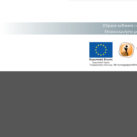
DSpace software
c
Επικοινωνήστε μ