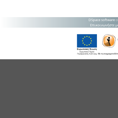
DSpace software
c
Επικοινωνήστε μ