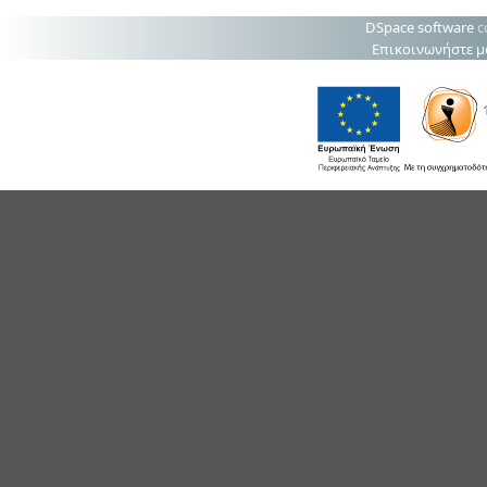
DSpace software
c
Επικοινωνήστε μ