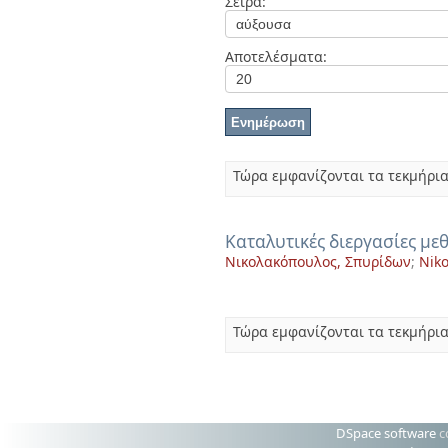
Σειρά:
Διπλωματικές Εργασίες
Πολιτικές Πρόσβασης
Αποτελέσματα:
Τώρα εμφανίζονται τα τεκμήρια
Καταλυτικές διεργασίες με
Νικολακόπουλος, Σπυρίδων
;
Niko
Τώρα εμφανίζονται τα τεκμήρια
DSpace software
c