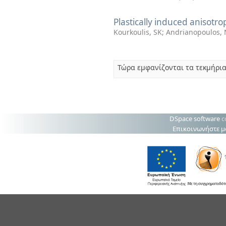
Plastically induced anisotr
Kourkoulis, SK
;
Andrianopoulos,
Τώρα εμφανίζονται τα τεκμήρια
DSpace software
c
Επικοινωνήστε μ