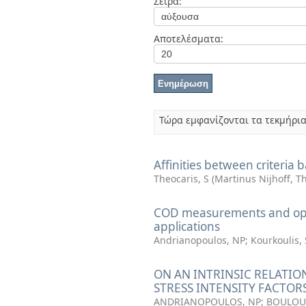
Σειρά:
Διπλωματικές Εργασίες
Πολιτικές Πρόσβασης
Αποτελέσματα:
Τώρα εμφανίζονται τα τεκμήρια
Affinities between criteria
Theocaris, S
(
Martinus Nijhoff, 
COD measurements and opti
applications
Andrianopoulos, NP
;
Kourkoulis,
ON AN INTRINSIC RELATIO
STRESS INTENSITY FACTOR
ANDRIANOPOULOS, NP
;
BOULOU