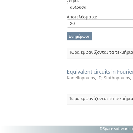
Σειρά:
Διπλωματικές Εργασίες
Πολιτικές Πρόσβασης
Αποτελέσματα:
Τώρα εμφανίζονται τα τεκμήρια
Equivalent circuits in Fouri
Kanellopoulos, JD
;
Stathopoulos,
Τώρα εμφανίζονται τα τεκμήρια
DSpace software
c