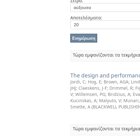
Σειρά:
Διπλωματικές Εργασίες
Πολιτικές Πρόσβασης
Αποτελέσματα:
Τώρα εμφανίζονται τα τεκμήρια
The design and performanc
Jordi, C
;
Hog, E
;
Brown, AGA
;
Lind
JHJ
;
Claeskens, J-F
;
Drimmel, R
;
Fi
V
;
Willemsen, PG
;
Bridzius, A
;
Ev
Kucinskas, A
;
Malyuto, V
;
Munari,
Smette, A
(
BLACKWELL PUBLISHI
Τώρα εμφανίζονται τα τεκμήρια