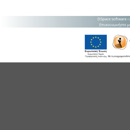
DSpace software
c
Επικοινωνήστε μ