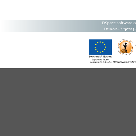
DSpace software
c
Επικοινωνήστε μ