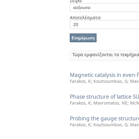
Σειρά:
Διπλωματικές Εργασίες
Πολιτικές Πρόσβασης
Αποτελέσματα:
Τώρα εμφανίζονται τα τεκμήρια
Magnetic catalysis in even
Farakos, K
;
Koutsoumbas, G
;
Mav
Phase structure of lattice S
Farakos, K
;
Mavromatos, NE
;
McNe
Probing the gauge structu
Farakos, K
;
Koutsoumbas, G
;
Mav