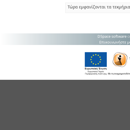
Τώρα εμφανίζονται τα τεκμήρια
DSpace software
c
Επικοινωνήστε μ