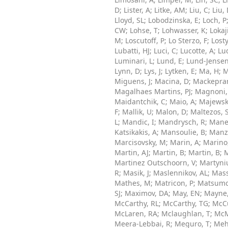
D
;
Lister, A
;
Litke, AM
;
Liu, C
;
Liu,
Lloyd, SL
;
Lobodzinska, E
;
Loch, P
CW
;
Lohse, T
;
Lohwasser, K
;
Lokaj
M
;
Loscutoff, P
;
Lo Sterzo, F
;
Losty
Lubatti, HJ
;
Luci, C
;
Lucotte, A
;
Lu
Luminari, L
;
Lund, E
;
Lund-Jensen
Lynn, D
;
Lys, J
;
Lytken, E
;
Ma, H
;
M
Miguens, J
;
Macina, D
;
Mackepra
Magalhaes Martins, PJ
;
Magnoni,
Maidantchik, C
;
Maio, A
;
Majewski
F
;
Mallik, U
;
Malon, D
;
Maltezos, 
L
;
Mandic, I
;
Mandrysch, R
;
Manei
Katsikakis, A
;
Mansoulie, B
;
Manz
Marcisovsky, M
;
Marin, A
;
Marino
Martin, AJ
;
Martin, B
;
Martin, B
;
M
Martinez Outschoorn, V
;
Martyni
R
;
Masik, J
;
Maslennikov, AL
;
Mass
Mathes, M
;
Matricon, P
;
Matsumo
SJ
;
Maximov, DA
;
May, EN
;
Mayne,
McCarthy, RL
;
McCarthy, TG
;
McC
McLaren, RA
;
Mclaughlan, T
;
McM
Meera-Lebbai, R
;
Meguro, T
;
Meh