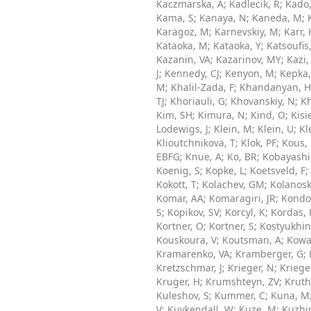
Kaczmarska, A
;
Kadlecik, R
;
Kado
Kama, S
;
Kanaya, N
;
Kaneda, M
;
Karagoz, M
;
Karnevskiy, M
;
Karr, 
Kataoka, M
;
Kataoka, Y
;
Katsoufis
Kazanin, VA
;
Kazarinov, MY
;
Kazi,
J
;
Kennedy, CJ
;
Kenyon, M
;
Kepka,
M
;
Khalil-Zada, F
;
Khandanyan, H
TJ
;
Khoriauli, G
;
Khovanskiy, N
;
Kh
Kim, SH
;
Kimura, N
;
Kind, O
;
Kisi
Lodewigs, J
;
Klein, M
;
Klein, U
;
Kl
Klioutchnikova, T
;
Klok, PF
;
Kous, 
EBFG
;
Knue, A
;
Ko, BR
;
Kobayashi
Koenig, S
;
Kopke, L
;
Koetsveld, F
;
Kokott, T
;
Kolachev, GM
;
Kolanosk
Komar, AA
;
Komaragiri, JR
;
Kondo
S
;
Kopikov, SV
;
Korcyl, K
;
Kordas, 
Kortner, O
;
Kortner, S
;
Kostyukhin
Kouskoura, V
;
Koutsman, A
;
Kowa
Kramarenko, VA
;
Kramberger, G
;
Kretzschmar, J
;
Krieger, N
;
Krieger
Kruger, H
;
Krumshteyn, ZV
;
Kruth
Kuleshov, S
;
Kummer, C
;
Kuna, M
V
;
Kuykendall, W
;
Kuze, M
;
Kuzhir