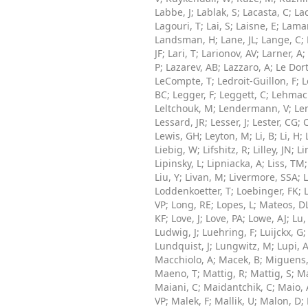
Labbe, J
;
Lablak, S
;
Lacasta, C
;
Lac
Lagouri, T
;
Lai, S
;
Laisne, E
;
Lama
Landsman, H
;
Lane, JL
;
Lange, C
;
JF
;
Lari, T
;
Larionov, AV
;
Larner, A
;
P
;
Lazarev, AB
;
Lazzaro, A
;
Le Dor
LeCompte, T
;
Ledroit-Guillon, F
;
L
BC
;
Legger, F
;
Leggett, C
;
Lehmac
Leltchouk, M
;
Lendermann, V
;
Le
Lessard, JR
;
Lesser, J
;
Lester, CG
;
Lewis, GH
;
Leyton, M
;
Li, B
;
Li, H
;
Liebig, W
;
Lifshitz, R
;
Lilley, JN
;
Li
Lipinsky, L
;
Lipniacka, A
;
Liss, TM
Liu, Y
;
Livan, M
;
Livermore, SSA
;
L
Loddenkoetter, T
;
Loebinger, FK
;
VP
;
Long, RE
;
Lopes, L
;
Mateos, D
KF
;
Love, J
;
Love, PA
;
Lowe, AJ
;
Lu,
Ludwig, J
;
Luehring, F
;
Luijckx, G
Lundquist, J
;
Lungwitz, M
;
Lupi, 
Macchiolo, A
;
Macek, B
;
Miguens,
Maeno, T
;
Mattig, R
;
Mattig, S
;
Ma
Maiani, C
;
Maidantchik, C
;
Maio, 
VP
;
Malek, F
;
Mallik, U
;
Malon, D
;