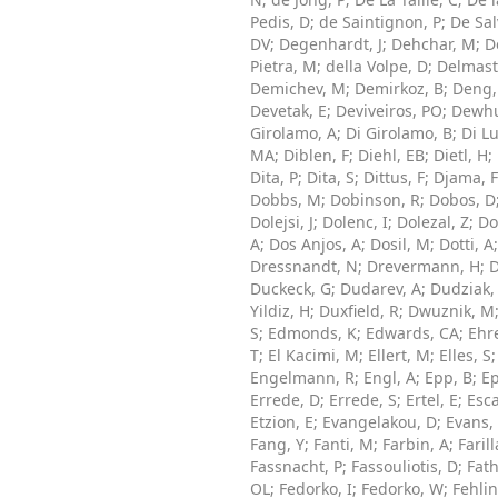
Pedis, D
;
de Saintignon, P
;
De Sal
DV
;
Degenhardt, J
;
Dehchar, M
;
D
Pietra, M
;
della Volpe, D
;
Delmast
Demichev, M
;
Demirkoz, B
;
Deng,
Devetak, E
;
Deviveiros, PO
;
Dewhu
Girolamo, A
;
Di Girolamo, B
;
Di Lu
MA
;
Diblen, F
;
Diehl, EB
;
Dietl, H
;
Dita, P
;
Dita, S
;
Dittus, F
;
Djama, F
Dobbs, M
;
Dobinson, R
;
Dobos, D
Dolejsi, J
;
Dolenc, I
;
Dolezal, Z
;
Do
A
;
Dos Anjos, A
;
Dosil, M
;
Dotti, A
Dressnandt, N
;
Drevermann, H
;
D
Duckeck, G
;
Dudarev, A
;
Dudziak,
Yildiz, H
;
Duxfield, R
;
Dwuznik, M
S
;
Edmonds, K
;
Edwards, CA
;
Ehr
T
;
El Kacimi, M
;
Ellert, M
;
Elles, S
Engelmann, R
;
Engl, A
;
Epp, B
;
Ep
Errede, D
;
Errede, S
;
Ertel, E
;
Esca
Etzion, E
;
Evangelakou, D
;
Evans,
Fang, Y
;
Fanti, M
;
Farbin, A
;
Farill
Fassnacht, P
;
Fassouliotis, D
;
Fat
OL
;
Fedorko, I
;
Fedorko, W
;
Fehli