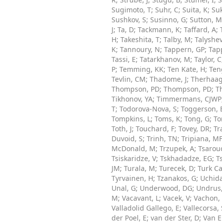
Sugimoto, T
;
Suhr, C
;
Suita, K
;
Su
Sushkov, S
;
Susinno, G
;
Sutton, 
J
;
Ta, D
;
Tackmann, K
;
Taffard, A
;
H
;
Takeshita, T
;
Talby, M
;
Talyshev
K
;
Tannoury, N
;
Tappern, GP
;
Tap
Tassi, E
;
Tatarkhanov, M
;
Taylor, C
P
;
Temming, KK
;
Ten Kate, H
;
Ten
Tevlin, CM
;
Thadome, J
;
Therhaag,
Thompson, PD
;
Thompson, PD
;
T
Tikhonov, YA
;
Timmermans, CJWP
T
;
Todorova-Nova, S
;
Toggerson, 
Tompkins, L
;
Toms, K
;
Tong, G
;
To
Toth, J
;
Touchard, F
;
Tovey, DR
;
Tr
Duvoid, S
;
Trinh, TN
;
Tripiana, M
McDonald, M
;
Trzupek, A
;
Tsarou
Tsiskaridze, V
;
Tskhadadze, EG
;
T
JM
;
Turala, M
;
Turecek, D
;
Turk Cak
Tyrvainen, H
;
Tzanakos, G
;
Uchida
Unal, G
;
Underwood, DG
;
Undrus
M
;
Vacavant, L
;
Vacek, V
;
Vachon,
Valladolid Gallego, E
;
Vallecorsa, 
der Poel, E
;
van der Ster, D
;
Van Ei