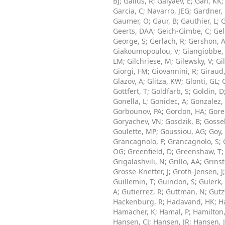
BJ
;
Gallus, R
;
Galyaev, E
;
Gan, KK
Garcia, C
;
Navarro, JEG
;
Gardner,
Gaumer, O
;
Gaur, B
;
Gauthier, L
;
G
Geerts, DAA
;
Geich-Gimbe, C
;
Gel
George, S
;
Gerlach, R
;
Gershon, 
Giakoumopoulou, V
;
Giangiobbe,
LM
;
Gilchriese, M
;
Gilewsky, V
;
Gi
Giorgi, FM
;
Giovannini, R
;
Giraud,
Glazov, A
;
Glitza, KW
;
Glonti, GL
;
Gottfert, T
;
Goldfarb, S
;
Goldin, D
Gonella, L
;
Gonidec, A
;
Gonzalez,
Gorbounov, PA
;
Gordon, HA
;
Gorel
Goryachev, VN
;
Gosdzik, B
;
Gosse
Goulette, MP
;
Goussiou, AG
;
Goy,
Grancagnolo, F
;
Grancagnolo, S
;
OG
;
Greenfield, D
;
Greenshaw, T
Grigalashvili, N
;
Grillo, AA
;
Grinst
Grosse-Knetter, J
;
Groth-Jensen, J
Guillemin, T
;
Guindon, S
;
Gulerk,
A
;
Gutierrez, R
;
Guttman, N
;
Gutz
Hackenburg, R
;
Hadavand, HK
;
H
Hamacher, K
;
Hamal, P
;
Hamilton,
Hansen, CJ
;
Hansen, JR
;
Hansen, 