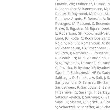
Quayle, WB
;
Quinonez, F
;
Raas, 
Rajagopalan, S
;
Rammensee, M
;
Rauter, E
;
Raymond, M
;
Read, AL
Reinherz-Aronis, E
;
Reinsch, A
;
Re
Rescigno, M
;
Resconi, S
;
Resende
Rieke, S
;
Rijpstra, M
;
Rijssenbeek
E
;
Robertson, SH
;
Robichaud-Ver
Lima, JG
;
Roda, C
;
Roda Dos Santo
Rojo, V
;
Rolli, S
;
Romaniouk, A
;
Ro
M
;
Rosenbaum, GA
;
Rosenberg, E
M
;
Roth, I
;
Rothberg, J
;
Rousseau
Ruckstuhl, N
;
Rud, VI
;
Rudolph, 
V
;
Rumyantsev, L
;
Runge, K
;
Runo
C
;
Ruzicka, P
;
Ryabov, YF
;
Ryadovi
Sadeh, I
;
Sadrozinski, HF-W
;
Sady
Salihagic, D
;
Salnikov, A
;
Salt, J
;
S
Sampsonidis, D
;
Samset, BH
;
San
Sandstroem, R
;
Sandvoss, S
;
Sank
H
;
Saraiva, JG
;
Sarangi, T
;
Sarkis
Satsounkevitch, I
;
Sauvage, G
;
Sa
Says, LP
;
Sbarra, C
;
Sbrizzi, A
;
Sca
S
;
Schaetzel, S
;
Schaffer, AC
;
Scha