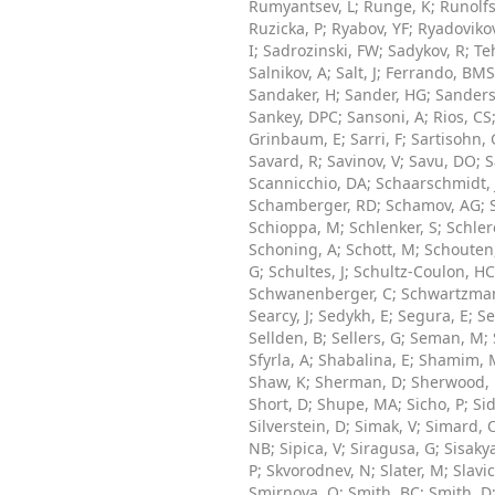
Rumyantsev, L
;
Runge, K
;
Runolf
Ruzicka, P
;
Ryabov, YF
;
Ryadovikov
I
;
Sadrozinski, FW
;
Sadykov, R
;
Te
Salnikov, A
;
Salt, J
;
Ferrando, BMS
Sandaker, H
;
Sander, HG
;
Sanders
Sankey, DPC
;
Sansoni, A
;
Rios, CS
Grinbaum, E
;
Sarri, F
;
Sartisohn, 
Savard, R
;
Savinov, V
;
Savu, DO
;
S
Scannicchio, DA
;
Schaarschmidt, 
Schamberger, RD
;
Schamov, AG
;
Schioppa, M
;
Schlenker, S
;
Schler
Schoning, A
;
Schott, M
;
Schouten
G
;
Schultes, J
;
Schultz-Coulon, HC
Schwanenberger, C
;
Schwartzman
Searcy, J
;
Sedykh, E
;
Segura, E
;
Se
Sellden, B
;
Sellers, G
;
Seman, M
;
Sfyrla, A
;
Shabalina, E
;
Shamim, 
Shaw, K
;
Sherman, D
;
Sherwood, 
Short, D
;
Shupe, MA
;
Sicho, P
;
Sid
Silverstein, D
;
Simak, V
;
Simard, 
NB
;
Sipica, V
;
Siragusa, G
;
Sisaky
P
;
Skvorodnev, N
;
Slater, M
;
Slavic
Smirnova, O
;
Smith, BC
;
Smith, D