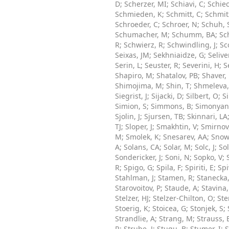
D
;
Scherzer, MI
;
Schiavi, C
;
Schiec
Schmieden, K
;
Schmitt, C
;
Schmit
Schroeder, C
;
Schroer, N
;
Schuh, 
Schumacher, M
;
Schumm, BA
;
Sc
R
;
Schwierz, R
;
Schwindling, J
;
Sc
Seixas, JM
;
Sekhniaidze, G
;
Selive
Serin, L
;
Seuster, R
;
Severini, H
;
S
Shapiro, M
;
Shatalov, PB
;
Shaver, 
Shimojima, M
;
Shin, T
;
Shmeleva,
Siegrist, J
;
Sijacki, D
;
Silbert, O
;
Si
Simion, S
;
Simmons, B
;
Simonyan
Sjolin, J
;
Sjursen, TB
;
Skinnari, LA
TJ
;
Sloper, J
;
Smakhtin, V
;
Smirnov
M
;
Smolek, K
;
Snesarev, AA
;
Snow
A
;
Solans, CA
;
Solar, M
;
Solc, J
;
Sol
Sondericker, J
;
Soni, N
;
Sopko, V
;
R
;
Spigo, G
;
Spila, F
;
Spiriti, E
;
Spi
Stahlman, J
;
Stamen, R
;
Stanecka,
Starovoitov, P
;
Staude, A
;
Stavina,
Stelzer, HJ
;
Stelzer-Chilton, O
;
Ste
Stoerig, K
;
Stoicea, G
;
Stonjek, S
;
Strandlie, A
;
Strang, M
;
Strauss, 
R
;
Strube, J
;
Stugu, B
;
Stumer, I
;
S