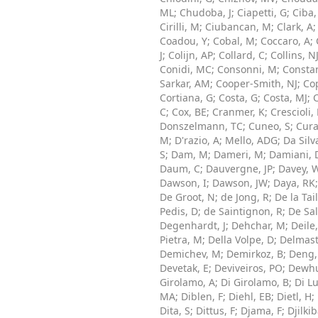
ML
;
Chudoba, J
;
Ciapetti, G
;
Ciba,
Cirilli, M
;
Ciubancan, M
;
Clark, A
Coadou, Y
;
Cobal, M
;
Coccaro, A
;
J
;
Colijn, AP
;
Collard, C
;
Collins, N
Conidi, MC
;
Consonni, M
;
Constan
Sarkar, AM
;
Cooper-Smith, NJ
;
Cop
Cortiana, G
;
Costa, G
;
Costa, MJ
;
C
;
Cox, BE
;
Cranmer, K
;
Crescioli, 
Donszelmann, TC
;
Cuneo, S
;
Cura
M
;
D'razio, A
;
Mello, ADG
;
Da Silv
S
;
Dam, M
;
Dameri, M
;
Damiani, 
Daum, C
;
Dauvergne, JP
;
Davey, 
Dawson, I
;
Dawson, JW
;
Daya, RK
De Groot, N
;
de Jong, R
;
De la Tail
Pedis, D
;
de Saintignon, R
;
De Sal
Degenhardt, J
;
Dehchar, M
;
Deile
Pietra, M
;
Della Volpe, D
;
Delmast
Demichev, M
;
Demirkoz, B
;
Deng,
Devetak, E
;
Deviveiros, PO
;
Dewhu
Girolamo, A
;
Di Girolamo, B
;
Di Lu
MA
;
Diblen, F
;
Diehl, EB
;
Dietl, H
;
Dita, S
;
Dittus, F
;
Djama, F
;
Djilki