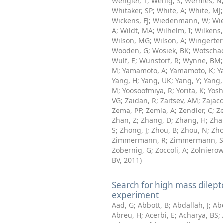
Wengler, T
;
Wenig, S
;
Wermes, N
Whitaker, SP
;
White, A
;
White, MJ
Wickens, FJ
;
Wiedenmann, W
;
Wie
A
;
Wildt, MA
;
Wilhelm, I
;
Wilkens
Wilson, MG
;
Wilson, A
;
Wingerter-
Wooden, G
;
Wosiek, BK
;
Wotschac
Wulf, E
;
Wunstorf, R
;
Wynne, BM
M
;
Yamamoto, A
;
Yamamoto, K
;
Y
Yang, H
;
Yang, UK
;
Yang, Y
;
Yang,
M
;
Yoosoofmiya, R
;
Yorita, K
;
Yosh
VG
;
Zaidan, R
;
Zaitsev, AM
;
Zajaco
Zema, PF
;
Zemla, A
;
Zendler, C
;
Ze
Zhan, Z
;
Zhang, D
;
Zhang, H
;
Zha
S
;
Zhong, J
;
Zhou, B
;
Zhou, N
;
Zho
Zimmermann, R
;
Zimmermann, S
Zobernig, G
;
Zoccoli, A
;
Zolnierow
BV
,
2011
)
Search for high mass dilept
experiment
Aad, G
;
Abbott, B
;
Abdallah, J
;
Ab
Abreu, H
;
Acerbi, E
;
Acharya, BS
;