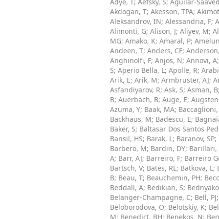
Adye, T
;
Aefsky, S
;
Aguilar-Saaved
Akdogan, T
;
Akesson, TPA
;
Akimot
Aleksandrov, IN
;
Alessandria, F
;
A
Alimonti, G
;
Alison, J
;
Aliyev, M
;
Al
MG
;
Amako, K
;
Amaral, P
;
Amelun
Andeen, T
;
Anders, CF
;
Anderson,
Anghinolfi, F
;
Anjos, N
;
Annovi, A
S
;
Aperio Bella, L
;
Apolle, R
;
Arabi
Arik, E
;
Arik, M
;
Armbruster, AJ
;
A
Asfandiyarov, R
;
Ask, S
;
Asman, B
B
;
Auerbach, B
;
Auge, E
;
Augsten
Azuma, Y
;
Baak, MA
;
Baccaglioni,
Backhaus, M
;
Badescu, E
;
Bagnai
Baker, S
;
Baltasar Dos Santos Ped
Bansil, HS
;
Barak, L
;
Baranov, SP
;
Barbero, M
;
Bardin, DY
;
Barillari,
A
;
Barr, AJ
;
Barreiro, F
;
Barreiro G
Bartsch, V
;
Bates, RL
;
Batkova, L
;
B
;
Beau, T
;
Beauchemin, PH
;
Becc
Beddall, A
;
Bedikian, S
;
Bednyako
Belanger-Champagne, C
;
Bell, PJ
Beloborodova, O
;
Belotskiy, K
;
Bel
M
;
Benedict, BH
;
Benekos, N
;
Be