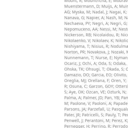
Mount, R
;
Mountricha, E
;
Mouravi
Muenstermann, D
;
Muijs, A
;
Muir
AG
;
Myska, M
;
Nadal, J
;
Nagai, K
;
Nanava, G
;
Napier, A
;
Nash, M
;
N
Nechaeva, PY
;
Negri, A
;
Negri, G
Nepomuceno, AA
;
Nessi, M
;
Nest
Nickerson, RB
;
Nicolaidou, R
;
Nic
Nikolaenko, V
;
Nikolaev, K
;
Nikolic
Nishiyama, T
;
Nisius, R
;
Nodulma
Norton, PR
;
Novakova, J
;
Nozaki, 
Nunnemann, T
;
Nurse, E
;
Nyman,
Ocariz, J
;
Ochi, A
;
Oda, S
;
Odaka, 
Ohska, TK
;
Ohsugi, T
;
Okada, S
;
O
Damazio, DO
;
Garcia, EO
;
Olivito,
Oreglia, MJ
;
Orellana, F
;
Oren, Y
;
R
;
Osuna, C
;
Garzon, GOY
;
Otters
S
;
Aye, OK
;
Ozcan, VE
;
Ozturk, N
;
Palma, A
;
Palmer, JD
;
Pan, YB
;
Pan
M
;
Paolone, V
;
Paoloni, A
;
Papadel
Parsons, JA
;
Parzefall, U
;
Pasqualu
Pater, JR
;
Patricelli, S
;
Pauly, T
;
Pe
Penwell, J
;
Perantoni, M
;
Perez, K
Pernegger, H
;
Perrino, R
;
Perrodo