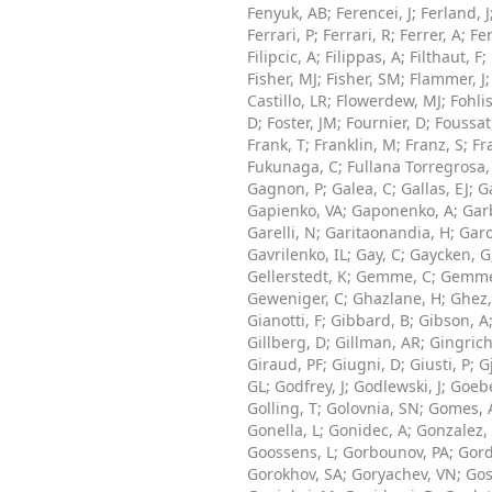
Fenyuk, AB
;
Ferencei, J
;
Ferland, J
Ferrari, P
;
Ferrari, R
;
Ferrer, A
;
Fe
Filipcic, A
;
Filippas, A
;
Filthaut, F
;
Fisher, MJ
;
Fisher, SM
;
Flammer, J
Castillo, LR
;
Flowerdew, MJ
;
Fohli
D
;
Foster, JM
;
Fournier, D
;
Foussat
Frank, T
;
Franklin, M
;
Franz, S
;
Fr
Fukunaga, C
;
Fullana Torregrosa,
Gagnon, P
;
Galea, C
;
Gallas, EJ
;
G
Gapienko, VA
;
Gaponenko, A
;
Gar
Garelli, N
;
Garitaonandia, H
;
Garo
Gavrilenko, IL
;
Gay, C
;
Gaycken, G
Gellerstedt, K
;
Gemme, C
;
Gemmel
Geweniger, C
;
Ghazlane, H
;
Ghez,
Gianotti, F
;
Gibbard, B
;
Gibson, A
Gillberg, D
;
Gillman, AR
;
Gingric
Giraud, PF
;
Giugni, D
;
Giusti, P
;
G
GL
;
Godfrey, J
;
Godlewski, J
;
Goebe
Golling, T
;
Golovnia, SN
;
Gomes, 
Gonella, L
;
Gonidec, A
;
Gonzalez,
Goossens, L
;
Gorbounov, PA
;
Gord
Gorokhov, SA
;
Goryachev, VN
;
Gos