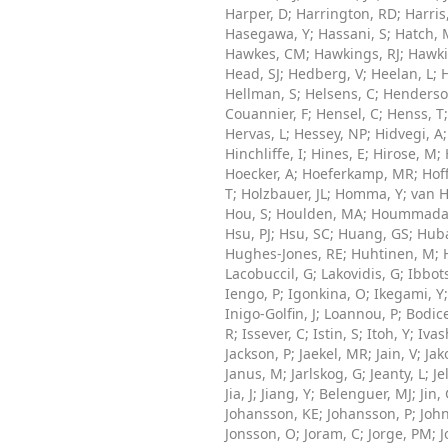
Harper, D
;
Harrington, RD
;
Harris
Hasegawa, Y
;
Hassani, S
;
Hatch, 
Hawkes, CM
;
Hawkings, RJ
;
Hawki
Head, SJ
;
Hedberg, V
;
Heelan, L
;
Hellman, S
;
Helsens, C
;
Henderso
Couannier, F
;
Hensel, C
;
Henss, T
Hervas, L
;
Hessey, NP
;
Hidvegi, A
Hinchliffe, I
;
Hines, E
;
Hirose, M
;
Hoecker, A
;
Hoeferkamp, MR
;
Hof
T
;
Holzbauer, JL
;
Homma, Y
;
van 
Hou, S
;
Houlden, MA
;
Hoummada
Hsu, PJ
;
Hsu, SC
;
Huang, GS
;
Huba
Hughes-Jones, RE
;
Huhtinen, M
;
Lacobuccil, G
;
Lakovidis, G
;
Ibbot
Iengo, P
;
Igonkina, O
;
Ikegami, Y
Inigo-Golfin, J
;
Loannou, P
;
Bodic
R
;
Issever, C
;
Istin, S
;
Itoh, Y
;
Ivas
Jackson, P
;
Jaekel, MR
;
Jain, V
;
Jak
Janus, M
;
Jarlskog, G
;
Jeanty, L
;
Je
Jia, J
;
Jiang, Y
;
Belenguer, MJ
;
Jin,
Johansson, KE
;
Johansson, P
;
John
Jonsson, O
;
Joram, C
;
Jorge, PM
;
J