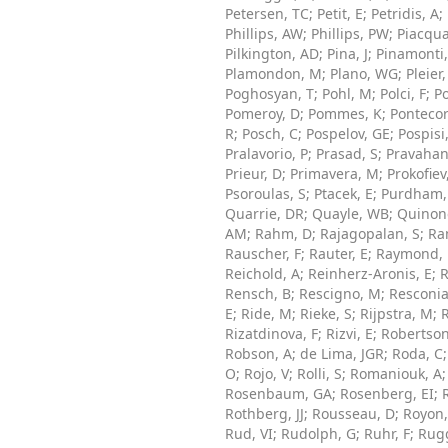
Petersen, TC
;
Petit, E
;
Petridis, A
;
Phillips, AW
;
Phillips, PW
;
Piacqua
Pilkington, AD
;
Pina, J
;
Pinamonti
Plamondon, M
;
Plano, WG
;
Pleier
Poghosyan, T
;
Pohl, M
;
Polci, F
;
Po
Pomeroy, D
;
Pommes, K
;
Pontecor
R
;
Posch, C
;
Pospelov, GE
;
Pospisi
Pralavorio, P
;
Prasad, S
;
Pravahan
Prieur, D
;
Primavera, M
;
Prokofiev
Psoroulas, S
;
Ptacek, E
;
Purdham, 
Quarrie, DR
;
Quayle, WB
;
Quinone
AM
;
Rahm, D
;
Rajagopalan, S
;
Ra
Rauscher, F
;
Rauter, E
;
Raymond,
Reichold, A
;
Reinherz-Aronis, E
;
R
Rensch, B
;
Rescigno, M
;
Resconia
E
;
Ride, M
;
Rieke, S
;
Rijpstra, M
;
Rizatdinova, F
;
Rizvi, E
;
Robertson
Robson, A
;
de Lima, JGR
;
Roda, C
O
;
Rojo, V
;
Rolli, S
;
Romaniouk, A
Rosenbaum, GA
;
Rosenberg, EI
;
Rothberg, JJ
;
Rousseau, D
;
Royon,
Rud, VI
;
Rudolph, G
;
Ruhr, F
;
Rugg