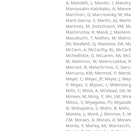
A
;
Mandelli, L
;
Mandic, I
;
Mandry
Manousakis-Katsikakis, A
;
Mansou
Marchiori, G
;
Marcisovsky, M
;
Mar
Marti-Garcia, S
;
Martin, AJ
;
Marti
Martinez, M
;
Outschoorn, VM
;
Ma
Mashinistov, R
;
Masik, J
;
Maslenni
Masubuchi, T
;
Mathes, M
;
Matric
JM
;
Maxfield, SJ
;
Maximov, DA
;
Ma
McCarn, A
;
McCarthy, RL
;
McCart
Mchedlidze, G
;
McLaren, RA
;
Mcl
M
;
Medinnis, M
;
Meera-Lebbai, R
Meirose, B
;
Melachrinos, C
;
Garc
Mercurio, KM
;
Mermod, P
;
Merola
Meyer, C
;
Meyer, JP
;
Meyer, J
;
Meye
P
;
Migas, S
;
Mijovic, L
;
Mikenberg
Mills, C
;
Milov, A
;
Milstead, DA
;
M
Mineev, M
;
Ming, Y
;
Mir, LM
;
Mira
Mitsui, S
;
Miyagawa, PS
;
Miyazaki
N
;
Mohapatra, S
;
Mohn, B
;
Mohr,
Moneta, L
;
Monk, J
;
Monnier, E
;
M
CM
;
Moraes, A
;
Morais, A
;
Moran
Morita, Y
;
Morley, AK
;
Mornacchi,