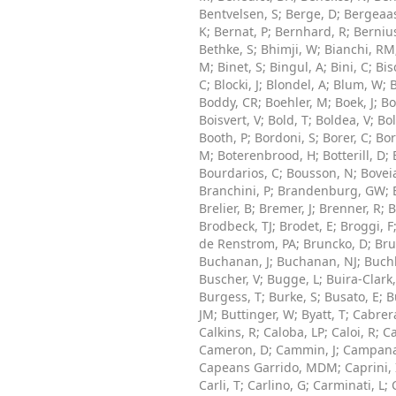
Bentvelsen, S
;
Berge, D
;
Bergeaa
K
;
Bernat, P
;
Bernhard, R
;
Berniu
Bethke, S
;
Bhimji, W
;
Bianchi, RM
M
;
Binet, S
;
Bingul, A
;
Bini, C
;
Bis
C
;
Blocki, J
;
Blondel, A
;
Blum, W
;
Boddy, CR
;
Boehler, M
;
Boek, J
;
Bo
Boisvert, V
;
Bold, T
;
Boldea, V
;
Bo
Booth, P
;
Bordoni, S
;
Borer, C
;
Bor
M
;
Boterenbrood, H
;
Botterill, D
;
Bourdarios, C
;
Bousson, N
;
Bovei
Branchini, P
;
Brandenburg, GW
;
Brelier, B
;
Bremer, J
;
Brenner, R
;
B
Brodbeck, TJ
;
Brodet, E
;
Broggi, F
de Renstrom, PA
;
Bruncko, D
;
Bru
Buchanan, J
;
Buchanan, NJ
;
Buchh
Buscher, V
;
Bugge, L
;
Buira-Clark
Burgess, T
;
Burke, S
;
Busato, E
;
B
JM
;
Buttinger, W
;
Byatt, T
;
Cabrer
Calkins, R
;
Caloba, LP
;
Caloi, R
;
Ca
Cameron, D
;
Cammin, J
;
Campana
Capeans Garrido, MDM
;
Caprini, 
Carli, T
;
Carlino, G
;
Carminati, L
;