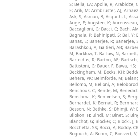
S
;
Bella, LA
;
Apolle, R
;
Arabidze, 
E
;
Arik, M
;
Armbruster, AJ
;
Arnaez
Ask, S
;
Asman, B
;
Asquith, L
;
Ass
Auge, E
;
Augsten, K
;
Aurousseau
Baccaglioni, G
;
Bacci, C
;
Bach, A
Bagnaia, P
;
Bahinipati, S
;
Bai, Y
;
Banas, E
;
Banerjee, R
;
Banerjee, 
Barashkou, A
;
Galtieri, AB
;
Barber
M
;
Barklow, T
;
Barlow, N
;
Barnett
Bartoldus, R
;
Barton, AE
;
Bartsch
Battistoni, G
;
Bauer, F
;
Bawa, HS
;
Beckingham, M
;
Becks, KH
;
Bedda
Behera, PK
;
Beimforde, M
;
Belan
Bellomo, M
;
Belloni, A
;
Beloborod
Benchouk, C
;
Bende, M
;
Benedict
Benslama, K
;
Bentvelsen, S
;
Berg
Bernardet, K
;
Bernat, R
;
Bernhard
Besson, N
;
Bethke, S
;
Bhimji, W
;
Bilokon, H
;
Bindi, M
;
Binet, S
;
Bin
Blanchot, G
;
Blocker, C
;
Blocki, J
;
Bocchetta, SS
;
Bocci, A
;
Boddy, C
Bogouch, A
;
Bohm, C
;
Boisvert, V