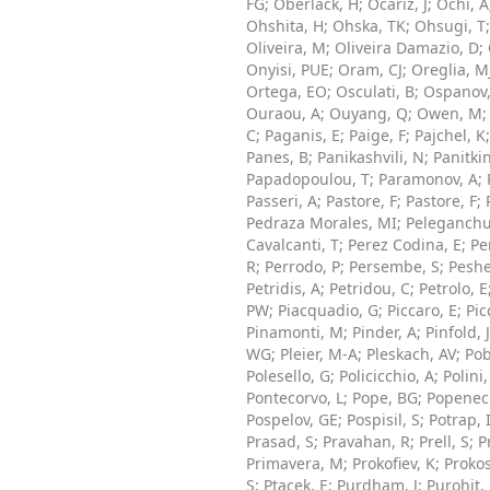
FG
;
Oberlack, H
;
Ocariz, J
;
Ochi, A
Ohshita, H
;
Ohska, TK
;
Ohsugi, T
Oliveira, M
;
Oliveira Damazio, D
;
Onyisi, PUE
;
Oram, CJ
;
Oreglia, M
Ortega, EO
;
Osculati, B
;
Ospanov,
Ouraou, A
;
Ouyang, Q
;
Owen, M
C
;
Paganis, E
;
Paige, F
;
Pajchel, K
Panes, B
;
Panikashvili, N
;
Panitkin
Papadopoulou, T
;
Paramonov, A
;
Passeri, A
;
Pastore, F
;
Pastore, F
;
Pedraza Morales, MI
;
Peleganchu
Cavalcanti, T
;
Perez Codina, E
;
Pe
R
;
Perrodo, P
;
Persembe, S
;
Peshe
Petridis, A
;
Petridou, C
;
Petrolo, E
PW
;
Piacquadio, G
;
Piccaro, E
;
Pic
Pinamonti, M
;
Pinder, A
;
Pinfold, 
WG
;
Pleier, M-A
;
Pleskach, AV
;
Pob
Polesello, G
;
Policicchio, A
;
Polini,
Pontecorvo, L
;
Pope, BG
;
Popenec
Pospelov, GE
;
Pospisil, S
;
Potrap, 
Prasad, S
;
Pravahan, R
;
Prell, S
;
P
Primavera, M
;
Prokofiev, K
;
Prokos
S
;
Ptacek, E
;
Purdham, J
;
Purohit,