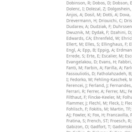
Dobinson, R
;
Dobos, D
;
Dobson, 
Dolenc, I
;
Dolezal, Z
;
Dolgoshein,
Anjos, A
;
Dosil, M
;
Dotti, A
;
Dova,
Drevermann, H
;
Driouichi, C
;
Dri
Dudarev, A
;
Dudziak, F
;
Duhrssen
Dwuznik, M
;
Dydak, F
;
Dzahini, D
Edwards, CA
;
Ehrenfeld, W
;
Ehric
Ellert, M
;
Elles, S
;
Ellinghaus, F
;
E
Engl, A
;
Epp, B
;
Eppig, A
;
Erdmann
Errede, S
;
Erte, E
;
Escalier, M
;
Esc
Evangelakou, D
;
Evans, H
;
Fabbri,
Fanti, M
;
Farbin, A
;
Farilla, A
;
Farl
Fassouliotis, D
;
Fatholahzadeh, B
I
;
Fedorko, W
;
Fehling-Kaschek, 
Ferencei, J
;
Ferland, J
;
Fernandes,
Ferrari, R
;
Ferrer, A
;
Ferrer, ML
;
Fe
Filthaut, F
;
Fincke-Keeler, M
;
Folh
Flammer, J
;
Flechl, M
;
Fleck, I
;
Flec
Fohlisch, F
;
Fokitis, M
;
Martin, TF
AJ
;
Fowler, K
;
Fox, H
;
Francavilla, 
Fratina, S
;
French, ST
;
Froesch, R
Gabizon, O
;
Gadfort, T
;
Gadomski