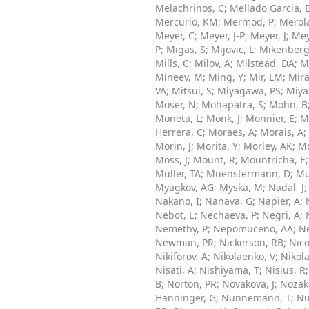
Melachrinos, C
;
Mellado Garcia, 
Mercurio, KM
;
Mermod, P
;
Merola
Meyer, C
;
Meyer, J-P
;
Meyer, J
;
Mey
P
;
Migas, S
;
Mijovic, L
;
Mikenberg
Mills, C
;
Milov, A
;
Milstead, DA
;
M
Mineev, M
;
Ming, Y
;
Mir, LM
;
Mira
VA
;
Mitsui, S
;
Miyagawa, PS
;
Miya
Moser, N
;
Mohapatra, S
;
Mohn, B
Moneta, L
;
Monk, J
;
Monnier, E
;
M
Herrera, C
;
Moraes, A
;
Morais, A
;
Morin, J
;
Morita, Y
;
Morley, AK
;
Mo
Moss, J
;
Mount, R
;
Mountricha, E
Muller, TA
;
Muenstermann, D
;
Mu
Myagkov, AG
;
Myska, M
;
Nadal, J
Nakano, I
;
Nanava, G
;
Napier, A
;
Nebot, E
;
Nechaeva, P
;
Negri, A
;
Nemethy, P
;
Nepomuceno, AA
;
Ne
Newman, PR
;
Nickerson, RB
;
Nico
Nikiforov, A
;
Nikolaenko, V
;
Nikola
Nisati, A
;
Nishiyama, T
;
Nisius, R
B
;
Norton, PR
;
Novakova, J
;
Nozak
Hanninger, G
;
Nunnemann, T
;
Nu