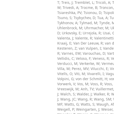
T
;
Treis, J
;
Tremblet, L
;
Tricoli, A
;
T
W
;
Trivedi, A
;
Trocme, B
;
Troncon,
Tsiareshka, PV
;
Tsionou, D
;
Tsipoli
Tsuno, S
;
Tsybychev, D
;
Tua, A
;
Tu
Tykhonov, A
;
Tylmad, M
;
Tynde, 
Uhlenbrock, M
;
Uhrmacher, M
;
U
D
;
Urkovsky, E
;
Urrejola, R
;
Usai, 
Valenta, J
;
Valente, R
;
Valentinetti
Kraaij, E
;
Van Der Leeuw, R
;
van d
Kesteren, Z
;
van Vulpen, I
;
Vandel
R
;
Varnes, EW
;
Varouchas, D
;
Var
Vellidis, C
;
Veloso, F
;
Veness, R
;
V
Verducci, M
;
Verkerke, W
;
Vermeu
Villa, M
;
Perez, MV
;
Vilucchi, E
;
Vi
Vitells, O
;
Viti, M
;
Vivarelli, I
;
Vagu
Volpini, G
;
von der Schmitt, H
;
vo
Vorwerk, V
;
Vos, M
;
Voss, R
;
Voss,
Vreeswijk, M
;
Anh, TV
;
Vuillermet
J
;
Walch, S
;
Walder, J
;
Walker, R
;
W
J
;
Wang, JC
;
Wang, R
;
Wang, SM
;
MF
;
Watts, G
;
Watts, S
;
Waugh, A
Weigell, P
;
Weingarten, J
;
Weiser,