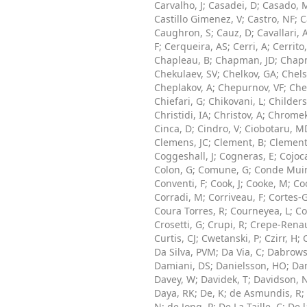
Carvalho, J
;
Casadei, D
;
Casado, 
Castillo Gimenez, V
;
Castro, NF
;
C
Caughron, S
;
Cauz, D
;
Cavallari, 
F
;
Cerqueira, AS
;
Cerri, A
;
Cerrito,
Chapleau, B
;
Chapman, JD
;
Chap
Chekulaev, SV
;
Chelkov, GA
;
Chel
Cheplakov, A
;
Chepurnov, VF
;
Che
Chiefari, G
;
Chikovani, L
;
Childers
Christidi, IA
;
Christov, A
;
Chromek
Cinca, D
;
Cindro, V
;
Ciobotaru, M
Clemens, JC
;
Clement, B
;
Clement
Coggeshall, J
;
Cogneras, E
;
Cojoc
Colon, G
;
Comune, G
;
Conde Muin
Conventi, F
;
Cook, J
;
Cooke, M
;
Co
Corradi, M
;
Corriveau, F
;
Cortes-G
Coura Torres, R
;
Courneyea, L
;
Co
Crosetti, G
;
Crupi, R
;
Crepe-Renau
Curtis, CJ
;
Cwetanski, P
;
Czirr, H
;
Da Silva, PVM
;
Da Via, C
;
Dabrows
Damiani, DS
;
Danielsson, HO
;
Dan
Davey, W
;
Davidek, T
;
Davidson, 
Daya, RK
;
De, K
;
de Asmundis, R
;
N
;
de Jong, P
;
De La Taille, C
;
De l