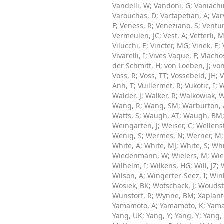
Vandelli, W
;
Vandoni, G
;
Vaniachi
Varouchas, D
;
Vartapetian, A
;
Var
F
;
Veness, R
;
Veneziano, S
;
Ventur
Vermeulen, JC
;
Vest, A
;
Vetterli, 
Vilucchi, E
;
Vincter, MG
;
Vinek, E
;
Vivarelli, I
;
Vives Vaque, F
;
Vlacho
der Schmitt, H
;
von Loeben, J
;
von
Voss, R
;
Voss, TT
;
Vossebeld, JH
;
V
Anh, T
;
Vuillermet, R
;
Vukotic, I
;
W
Walder, J
;
Walker, R
;
Walkowiak, 
Wang, R
;
Wang, SM
;
Warburton, 
Watts, S
;
Waugh, AT
;
Waugh, BM
Weingarten, J
;
Weiser, C
;
Wellens
Wenig, S
;
Wermes, N
;
Werner, M
White, A
;
White, MJ
;
White, S
;
Whi
Wiedenmann, W
;
Wielers, M
;
Wie
Wilhelm, I
;
Wilkens, HG
;
Will, JZ
;
Wilson, A
;
Wingerter-Seez, I
;
Win
Wosiek, BK
;
Wotschack, J
;
Woudst
Wunstorf, R
;
Wynne, BM
;
Xaplante
Yamamoto, A
;
Yamamoto, K
;
Yama
Yang, UK
;
Yang, Y
;
Yang, Y
;
Yang,