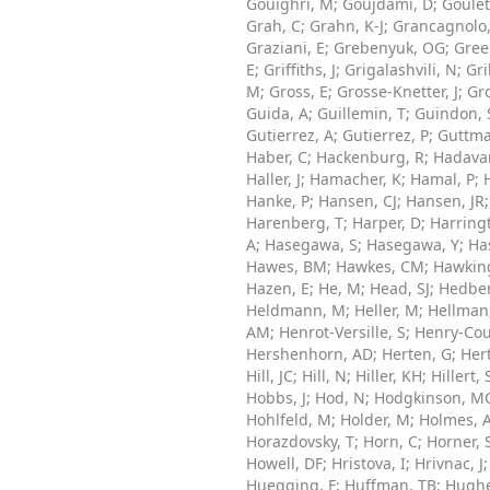
Gouighri, M
;
Goujdami, D
;
Goulet
Grah, C
;
Grahn, K-J
;
Grancagnolo,
Graziani, E
;
Grebenyuk, OG
;
Gree
E
;
Griffiths, J
;
Grigalashvili, N
;
Gri
M
;
Gross, E
;
Grosse-Knetter, J
;
Gro
Guida, A
;
Guillemin, T
;
Guindon, 
Gutierrez, A
;
Gutierrez, P
;
Guttma
Haber, C
;
Hackenburg, R
;
Hadava
Haller, J
;
Hamacher, K
;
Hamal, P
;
Hanke, P
;
Hansen, CJ
;
Hansen, JR
Harenberg, T
;
Harper, D
;
Harring
A
;
Hasegawa, S
;
Hasegawa, Y
;
Ha
Hawes, BM
;
Hawkes, CM
;
Hawking
Hazen, E
;
He, M
;
Head, SJ
;
Hedber
Heldmann, M
;
Heller, M
;
Hellman
AM
;
Henrot-Versille, S
;
Henry-Cou
Hershenhorn, AD
;
Herten, G
;
Her
Hill, JC
;
Hill, N
;
Hiller, KH
;
Hillert, 
Hobbs, J
;
Hod, N
;
Hodgkinson, M
Hohlfeld, M
;
Holder, M
;
Holmes, 
Horazdovsky, T
;
Horn, C
;
Horner, 
Howell, DF
;
Hristova, I
;
Hrivnac, J
Huegging, F
;
Huffman, TB
;
Hughe