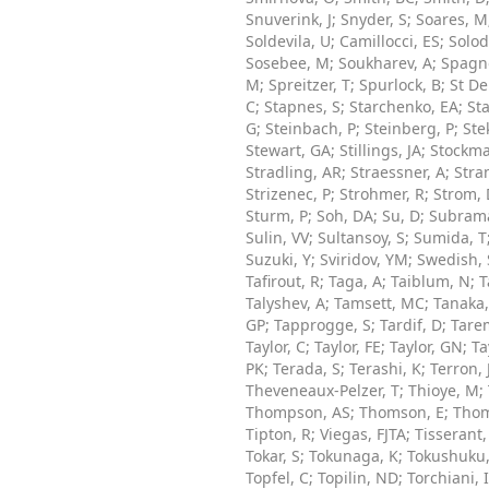
Snuverink, J
;
Snyder, S
;
Soares, M
Soldevila, U
;
Camillocci, ES
;
Solod
Sosebee, M
;
Soukharev, A
;
Spagno
M
;
Spreitzer, T
;
Spurlock, B
;
St De
C
;
Stapnes, S
;
Starchenko, EA
;
Sta
G
;
Steinbach, P
;
Steinberg, P
;
Stek
Stewart, GA
;
Stillings, JA
;
Stockma
Stradling, AR
;
Straessner, A
;
Stra
Strizenec, P
;
Strohmer, R
;
Strom,
Sturm, P
;
Soh, DA
;
Su, D
;
Subrama
Sulin, VV
;
Sultansoy, S
;
Sumida, T
Suzuki, Y
;
Sviridov, YM
;
Swedish, 
Tafirout, R
;
Taga, A
;
Taiblum, N
;
T
Talyshev, A
;
Tamsett, MC
;
Tanaka,
GP
;
Tapprogge, S
;
Tardif, D
;
Tare
Taylor, C
;
Taylor, FE
;
Taylor, GN
;
Ta
PK
;
Terada, S
;
Terashi, K
;
Terron, 
Theveneaux-Pelzer, T
;
Thioye, M
;
Thompson, AS
;
Thomson, E
;
Tho
Tipton, R
;
Viegas, FJTA
;
Tisserant,
Tokar, S
;
Tokunaga, K
;
Tokushuku,
Topfel, C
;
Topilin, ND
;
Torchiani, I