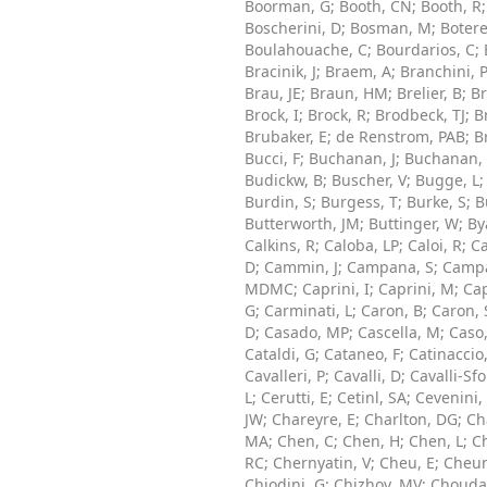
Boorman, G
;
Booth, CN
;
Booth, R
Boscherini, D
;
Bosman, M
;
Boter
Boulahouache, C
;
Bourdarios, C
;
Bracinik, J
;
Braem, A
;
Branchini, 
Brau, JE
;
Braun, HM
;
Brelier, B
;
Br
Brock, I
;
Brock, R
;
Brodbeck, TJ
;
B
Brubaker, E
;
de Renstrom, PAB
;
B
Bucci, F
;
Buchanan, J
;
Buchanan, 
Budickw, B
;
Buscher, V
;
Bugge, L
Burdin, S
;
Burgess, T
;
Burke, S
;
B
Butterworth, JM
;
Buttinger, W
;
By
Calkins, R
;
Caloba, LP
;
Caloi, R
;
Ca
D
;
Cammin, J
;
Campana, S
;
Campa
MDMC
;
Caprini, I
;
Caprini, M
;
Cap
G
;
Carminati, L
;
Caron, B
;
Caron, 
D
;
Casado, MP
;
Cascella, M
;
Caso,
Cataldi, G
;
Cataneo, F
;
Catinaccio
Cavalleri, P
;
Cavalli, D
;
Cavalli-Sfo
L
;
Cerutti, E
;
Cetinl, SA
;
Cevenini,
JW
;
Chareyre, E
;
Charlton, DG
;
Ch
MA
;
Chen, C
;
Chen, H
;
Chen, L
;
C
RC
;
Chernyatin, V
;
Cheu, E
;
Cheun
Chiodini, G
;
Chizhov, MV
;
Choudal