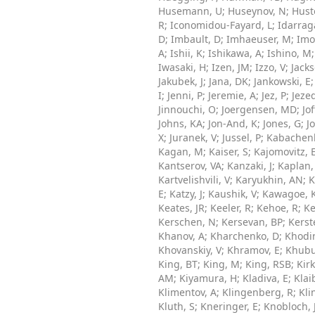
Husemann, U
;
Huseynov, N
;
Hust
R
;
Iconomidou-Fayard, L
;
Idarraga
D
;
Imbault, D
;
Imhaeuser, M
;
Imo
A
;
Ishii, K
;
Ishikawa, A
;
Ishino, M
Iwasaki, H
;
Izen, JM
;
Izzo, V
;
Jacks
Jakubek, J
;
Jana, DK
;
Jankowski, E
I
;
Jenni, P
;
Jeremie, A
;
Jez, P
;
Jeze
Jinnouchi, O
;
Joergensen, MD
;
Jof
Johns, KA
;
Jon-And, K
;
Jones, G
;
J
X
;
Juranek, V
;
Jussel, P
;
Kabachenk
Kagan, M
;
Kaiser, S
;
Kajomovitz, 
Kantserov, VA
;
Kanzaki, J
;
Kaplan,
Kartvelishvili, V
;
Karyukhin, AN
;
K
E
;
Katzy, J
;
Kaushik, V
;
Kawagoe, 
Keates, JR
;
Keeler, R
;
Kehoe, R
;
Ke
Kerschen, N
;
Kersevan, BP
;
Kerst
Khanov, A
;
Kharchenko, D
;
Khodi
Khovanskiy, V
;
Khramov, E
;
Khubu
King, BT
;
King, M
;
King, RSB
;
Kirk
AM
;
Kiyamura, H
;
Kladiva, E
;
Klai
Klimentov, A
;
Klingenberg, R
;
Kli
Kluth, S
;
Kneringer, E
;
Knobloch, 