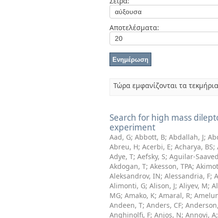
Σειρά:
Διπλωματικές Εργασίες
Πολιτικές Πρόσβασης
Αποτελέσματα:
Τώρα εμφανίζονται τα τεκμήρια
Search for high mass dilept
experiment
Aad, G
;
Abbott, B
;
Abdallah, J
;
Ab
Abreu, H
;
Acerbi, E
;
Acharya, BS
;
Adye, T
;
Aefsky, S
;
Aguilar-Saaved
Akdogan, T
;
Akesson, TPA
;
Akimot
Aleksandrov, IN
;
Alessandria, F
;
A
Alimonti, G
;
Alison, J
;
Aliyev, M
;
Al
MG
;
Amako, K
;
Amaral, R
;
Amelun
Andeen, T
;
Anders, CF
;
Anderson,
Anghinolfi, F
;
Anjos, N
;
Annovi, A