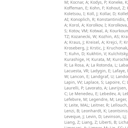
M
;
Kocnar, A
;
Kodys, P
;
Koneke, K
Koffeman, E
;
Kohn, F
;
Kohout, Z
;
Koletsou, I
;
Koll, J
;
Kollar, D
;
Kolle
AI
;
Konoplich, R
;
Konstantinidis,
A
;
Korol, A
;
Korolkov, I
;
Korolkova,
S
;
Kotov, VM
;
Kotwal, A
;
Kourkoum
TZ
;
Kozanecki, W
;
Kozhin, AS
;
Kra
A
;
Kraus, J
;
Kreisel, A
;
Krejci, F
;
Kr
Kroseberg, J
;
Krstic, J
;
Kruchonak,
T
;
Kuhn, D
;
Kukhtin, V
;
Kulchitsky
Kurashige, H
;
Kurata, M
;
Kurochk
R
;
La Rosa, A
;
La Rotonda, L
;
Laba
Lacuesta, VR
;
Ladygin, E
;
Lafaye, 
W
;
Lancon, E
;
Landgraf, U
;
Lando
Lapin, VV
;
Laplace, S
;
Lapoire, C
;
Laurelli, P
;
Lavorato, A
;
Lavrijsen
C
;
Le Menedeu, E
;
Lebedev, A
;
Le
Lefebvre, M
;
Legendre, M
;
Leger,
X
;
Leite, MAL
;
Leitner, R
;
Lellouch
Lenzi, B
;
Leonhardt, K
;
Leontsinis
Leveque, J
;
Levin, D
;
Levinson, LJ
;
Liang, Z
;
Liang, Z
;
Liberti, B
;
Licha
Limosani, A
;
Limper, M
;
Lin, SC
;
L