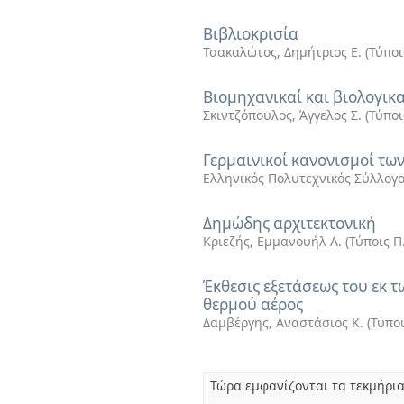
Βιβλιοκρισία
Τσακαλώτος, Δημήτριος Ε.
(
Τύποι
Βιομηχανικαί και βιολογικ
Σκιντζόπουλος, Άγγελος Σ.
(
Τύποι
Γερμαινικοί κανονισμοί τω
Ελληνικός Πολυτεχνικός Σύλλογ
Δημώδης αρχιτεκτονική
Κριεζής, Εμμανουήλ Α.
(
Τύποις Π
Έκθεσις εξετάσεως του εκ
θερμού αέρος
Δαμβέργης, Αναστάσιος Κ.
(
Τύποι
Τώρα εμφανίζονται τα τεκμήρια