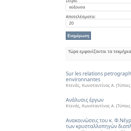
Σειρά:
Διπλωματικές Εργασίες
Πολιτικές Πρόσβασης
Ανά Ημερομηνία
Έκδοσης
Αποτελέσματα:
Συγγραφείς
Τίτλοι
Θέματα
Τώρα εμφανίζονται τα τεκμήρια
Sur les relations petrograph
environnantes
Κτενάς, Κωνσταντίνος Α.
(
Τύποις
Ανάλυσις έργων
Κτενάς, Κωνσταντίνος Α.
(
Τύποις
Ανακοινώσεις του κ. Φ.Νέγρ
των κρυσταλλοπηγών διαπλ