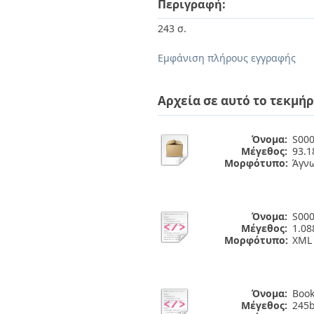
Περιγραφή:
Διπλωματικές Εργασίες
Πολιτικές Πρόσβασης
Ανά Ημερομηνία
243 σ.
Έκδοσης
Συγγραφείς
Εμφάνιση πλήρους εγγραφής
Τίτλοι
Θέματα
Αρχεία σε αυτό το τεκμήρ
Όνομα:
S000
Μέγεθος:
93.
Μορφότυπο:
Άγν
Όνομα:
S000
Μέγεθος:
1.08
Μορφότυπο:
XML
Όνομα:
Book
Μέγεθος:
245b