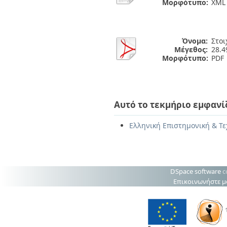
Μορφότυπο:
XML
Όνομα:
Στοι
Μέγεθος:
28.
Μορφότυπο:
PDF
Αυτό το τεκμήριο εμφανί
Ελληνική Επιστημονική & Τε
DSpace software
c
Επικοινωνήστε μ