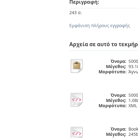
Περιγραφή:
Διπλωματικές Εργασίες
Πολιτικές Πρόσβασης
Ανά Ημερομηνία
243 σ.
Έκδοσης
Συγγραφείς
Εμφάνιση πλήρους εγγραφής
Τίτλοι
Θέματα
Αρχεία σε αυτό το τεκμήρ
Όνομα:
S000
Μέγεθος:
93.
Μορφότυπο:
Άγν
Όνομα:
S000
Μέγεθος:
1.08
Μορφότυπο:
XML
Όνομα:
Book
Μέγεθος:
245b