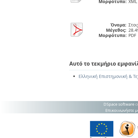
Μορφότυπο:
XML
Όνομα:
Στοι
Μέγεθος:
28.
Μορφότυπο:
PDF
Αυτό το τεκμήριο εμφανί
Ελληνική Επιστημονική & Τε
DSpace software
c
Επικοινωνήστε μ