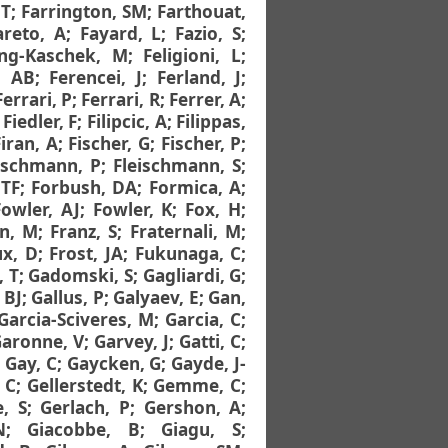
 T
;
Farrington, SM
;
Farthouat,
areto, A
;
Fayard, L
;
Fazio, S
;
ing-Kaschek, M
;
Feligioni, L
;
, AB
;
Ferencei, J
;
Ferland, J
;
Ferrari, P
;
Ferrari, R
;
Ferrer, A
;
;
Fiedler, F
;
Filipcic, A
;
Filippas,
Firan, A
;
Fischer, G
;
Fischer, P
;
ischmann, P
;
Fleischmann, S
;
 TF
;
Forbush, DA
;
Formica, A
;
Fowler, AJ
;
Fowler, K
;
Fox, H
;
in, M
;
Franz, S
;
Fraternali, M
;
ux, D
;
Frost, JA
;
Fukunaga, C
;
, T
;
Gadomski, S
;
Gagliardi, G
;
 BJ
;
Gallus, P
;
Galyaev, E
;
Gan,
Garcia-Sciveres, M
;
Garcia, C
;
aronne, V
;
Garvey, J
;
Gatti, C
;
;
Gay, C
;
Gaycken, G
;
Gayde, J-
 C
;
Gellerstedt, K
;
Gemme, C
;
, S
;
Gerlach, P
;
Gershon, A
;
N
;
Giacobbe, B
;
Giagu, S
;