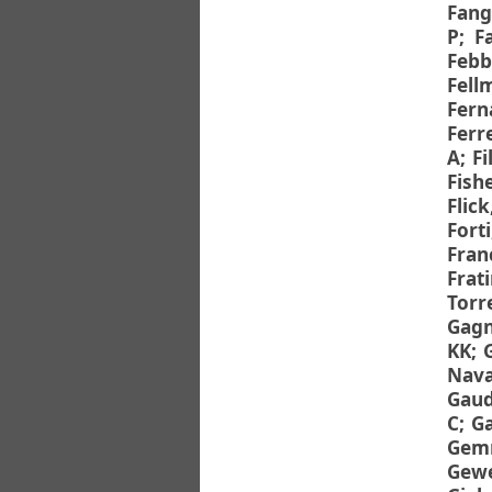
Fang
P
;
F
Febb
Fell
Fern
Ferr
A
;
Fi
Fish
Flick
Forti
Fran
Frati
Torr
Gagn
KK
;
Nava
Gaud
C
;
Ga
Gemm
Gewe