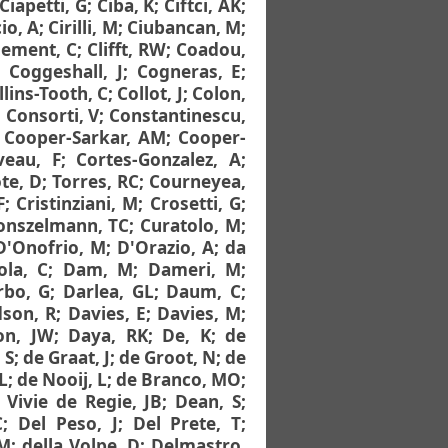
Ciapetti, G
;
Ciba, K
;
Ciftci, AK
;
io, A
;
Cirilli, M
;
Ciubancan, M
;
lement, C
;
Clifft, RW
;
Coadou,
;
Coggeshall, J
;
Cogneras, E
;
llins-Tooth, C
;
Collot, J
;
Colon,
;
Consorti, V
;
Constantinescu,
;
Cooper-Sarkar, AM
;
Cooper-
veau, F
;
Cortes-Gonzalez, A
;
te, D
;
Torres, RC
;
Courneyea,
F
;
Cristinziani, M
;
Crosetti, G
;
onszelmann, TC
;
Curatolo, M
;
D'Onofrio, M
;
D'Orazio, A
;
da
ola, C
;
Dam, M
;
Dameri, M
;
rbo, G
;
Darlea, GL
;
Daum, C
;
dson, R
;
Davies, E
;
Davies, M
;
on, JW
;
Daya, RK
;
De, K
;
de
 S
;
de Graat, J
;
de Groot, N
;
de
L
;
de Nooij, L
;
de Branco, MO
;
 Vivie de Regie, JB
;
Dean, S
;
C
;
Del Peso, J
;
Del Prete, T
;
 M
;
della Volpe, D
;
Delmastro,