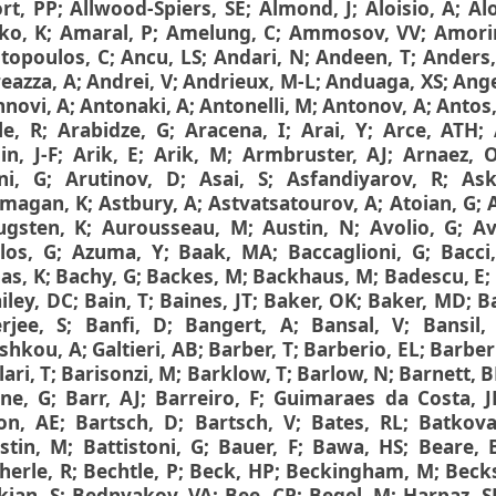
ort, PP
;
Allwood-Spiers, SE
;
Almond, J
;
Aloisio, A
;
Al
ko, K
;
Amaral, P
;
Amelung, C
;
Ammosov, VV
;
Amori
topoulos, C
;
Ancu, LS
;
Andari, N
;
Andeen, T
;
Anders,
eazza, A
;
Andrei, V
;
Andrieux, M-L
;
Anduaga, XS
;
Ange
nnovi, A
;
Antonaki, A
;
Antonelli, M
;
Antonov, A
;
Antos,
le, R
;
Arabidze, G
;
Aracena, I
;
Arai, Y
;
Arce, ATH
;
in, J-F
;
Arik, E
;
Arik, M
;
Armbruster, AJ
;
Arnaez, 
ni, G
;
Arutinov, D
;
Asai, S
;
Asfandiyarov, R
;
Ask
magan, K
;
Astbury, A
;
Astvatsatourov, A
;
Atoian, G
;
ugsten, K
;
Aurousseau, M
;
Austin, N
;
Avolio, G
;
Av
los, G
;
Azuma, Y
;
Baak, MA
;
Baccaglioni, G
;
Bacci
as, K
;
Bachy, G
;
Backes, M
;
Backhaus, M
;
Badescu, E
;
iley, DC
;
Bain, T
;
Baines, JT
;
Baker, OK
;
Baker, MD
;
Ba
rjee, S
;
Banfi, D
;
Bangert, A
;
Bansal, V
;
Bansil,
shkou, A
;
Galtieri, AB
;
Barber, T
;
Barberio, EL
;
Barber
lari, T
;
Barisonzi, M
;
Barklow, T
;
Barlow, N
;
Barnett, 
ne, G
;
Barr, AJ
;
Barreiro, F
;
Guimaraes da Costa, J
on, AE
;
Bartsch, D
;
Bartsch, V
;
Bates, RL
;
Batkova
istin, M
;
Battistoni, G
;
Bauer, F
;
Bawa, HS
;
Beare, 
herle, R
;
Bechtle, P
;
Beck, HP
;
Beckingham, M
;
Beck
kian, S
;
Bednyakov, VA
;
Bee, CP
;
Begel, M
;
Harpaz, S