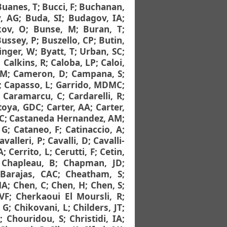
Buanes, T
;
Bucci, F
;
Buchanan,
, AG
;
Buda, SI
;
Budagov, IA
;
kov, O
;
Bunse, M
;
Buran, T
;
ussey, P
;
Buszello, CP
;
Butin,
inger, W
;
Byatt, T
;
Urban, SC
;
;
Calkins, R
;
Caloba, LP
;
Caloi,
 M
;
Cameron, D
;
Campana, S
;
;
Capasso, L
;
Garrido, MDMC
;
;
Caramarcu, C
;
Cardarelli, R
;
oya, GDC
;
Carter, AA
;
Carter,
 C
;
Castaneda Hernandez, AM
;
 G
;
Cataneo, F
;
Catinaccio, A
;
avalleri, P
;
Cavalli, D
;
Cavalli-
A
;
Cerrito, L
;
Cerutti, F
;
Cetin,
;
Chapleau, B
;
Chapman, JD
;
;
Barajas, CAC
;
Cheatham, S
;
MA
;
Chen, C
;
Chen, H
;
Chen, S
;
VF
;
Cherkaoui El Moursli, R
;
, G
;
Chikovani, L
;
Childers, JT
;
G
;
Chouridou, S
;
Christidi, IA
;