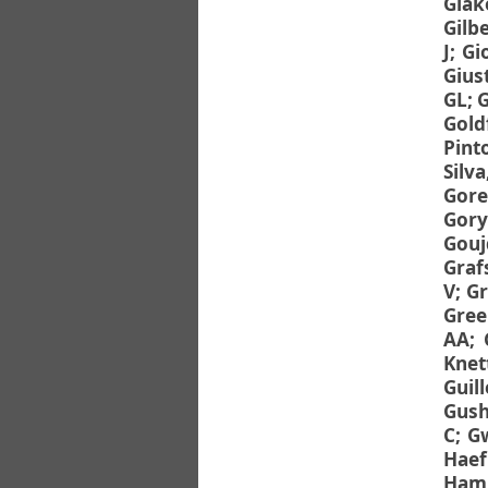
Giak
Gilb
J
;
Gi
Giust
GL
;
G
Gold
Pint
Silv
Gore
Gory
Gouj
Graf
V
;
Gr
Gree
AA
;
Knett
Guil
Gush
C
;
Gw
Haef
Hami