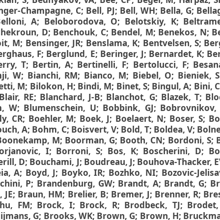
nger-Champagne, C
;
Bell, PJ
;
Bell, WH
;
Bella, G
;
Bella
elloni, A
;
Beloborodova, O
;
Belotskiy, K
;
Beltrame
hekroun, D
;
Benchouk, C
;
Bendel, M
;
Benekos, N
;
B
it, M
;
Bensinger, JR
;
Benslama, K
;
Bentvelsen, S
;
Ber
erghaus, F
;
Berglund, E
;
Beringer, J
;
Bernardet, K
;
Ber
erry, T
;
Bertin, A
;
Bertinelli, F
;
Bertolucci, F
;
Besan
ji, W
;
Bianchi, RM
;
Bianco, M
;
Biebel, O
;
Bieniek, 
etti, M
;
Bilokon, H
;
Bindi, M
;
Binet, S
;
Bingul, A
;
Bini, C
Blair, RE
;
Blanchard, J-B
;
Blanchot, G
;
Blazek, T
;
Blo
m, W
;
Blumenschein, U
;
Bobbink, GJ
;
Bobrovnikov,
y, CR
;
Boehler, M
;
Boek, J
;
Boelaert, N
;
Boser, S
;
Bo
uch, A
;
Bohm, C
;
Boisvert, V
;
Bold, T
;
Boldea, V
;
Boln
Boonekamp, M
;
Boorman, G
;
Booth, CN
;
Bordoni, S
;
orjanovic, I
;
Borroni, S
;
Bos, K
;
Boscherini, D
;
Bo
rill, D
;
Bouchami, J
;
Boudreau, J
;
Bouhova-Thacker, E
ia, A
;
Boyd, J
;
Boyko, IR
;
Bozhko, NI
;
Bozovic-Jelisa
chini, P
;
Brandenburg, GW
;
Brandt, A
;
Brandt, G
;
Br
, JE
;
Braun, HM
;
Brelier, B
;
Bremer, J
;
Brenner, R
;
Bres
hu, FM
;
Brock, I
;
Brock, R
;
Brodbeck, TJ
;
Brodet,
ijmans, G
;
Brooks, WK
;
Brown, G
;
Brown, H
;
Bruckma