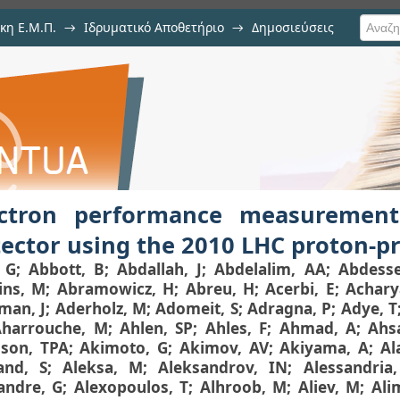
κη Ε.Μ.Π.
→
Ιδρυματικό Αποθετήριο
→
Δημοσιεύσεις
ce measurements with the ATLAS
ιση Τεκμηρίου
on collision data
ectron performance measuremen
ector using the 2010 LHC proton-pr
 G
;
Abbott, B
;
Abdallah, J
;
Abdelalim, AA
;
Abdess
ins, M
;
Abramowicz, H
;
Abreu, H
;
Acerbi, E
;
Achary
man, J
;
Aderholz, M
;
Adomeit, S
;
Adragna, P
;
Adye, T
Aharrouche, M
;
Ahlen, SP
;
Ahles, F
;
Ahmad, A
;
Ahs
son, TPA
;
Akimoto, G
;
Akimov, AV
;
Akiyama, A
;
Al
and, S
;
Aleksa, M
;
Aleksandrov, IN
;
Alessandria,
andre, G
;
Alexopoulos, T
;
Alhroob, M
;
Aliev, M
;
Ali