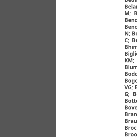
Bela
M
;
B
Benc
Beno
N
;
B
C
;
B
Bhim
Bigli
KM
;
Blu
Bodd
Bogo
VG
;
G
;
B
Botte
Bove
Bran
Brau
Broc
Broo