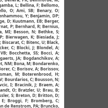
gamba, L
;
Bellina, F
;
Bellomo,
llo, O
;
Ami, SB
;
Benary, O
;
enhammou, Y
;
Benjamin, DP
;
ge, D
;
Kuutmann, EB
;
Berger,
nat, P
;
Bernhard, R
;
Bernius,
a, MI
;
Besson, N
;
Bethke, S
;
SP
;
Bierwagen, K
;
Biesiada, J
;
;
Biscarat, C
;
Bitenc, U
;
Black,
cker, C
;
Blocki, J
;
Blondel, A
;
 VB
;
Bocchetta, SS
;
Bocci, A
;
gaerts, JA
;
Bogdanchikov, A
;
et, NM
;
Bona, M
;
Bondarenko,
Borer, C
;
Borisov, A
;
Borissov,
sman, M
;
Boterenbrood, H
;
V
;
Bourdarios, C
;
Bousson, N
;
vcic, I
;
Bracinik, J
;
Braem, A
;
andt, O
;
Bratzler, U
;
Brau, B
;
sler, S
;
Breton, D
;
Britton, D
;
 E
;
Broggi, F
;
Bromberg, C
;
n de Renstrom, PA
;
Bruncko,