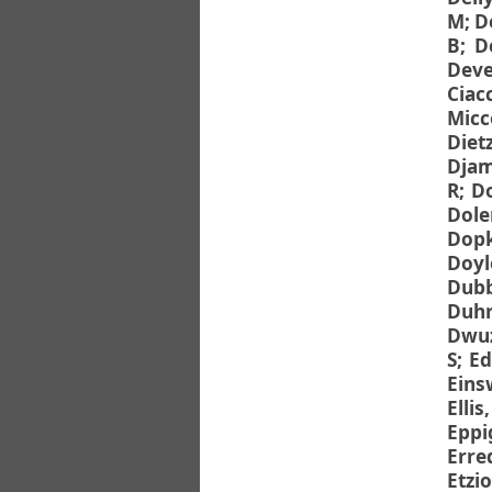
M
;
D
B
;
D
Deve
Ciac
Micc
Diet
Djam
R
;
D
Dole
Dopk
Doyl
Dubb
Duhr
Dwuz
S
;
Ed
Eins
Ellis
Eppi
Erre
Etzio