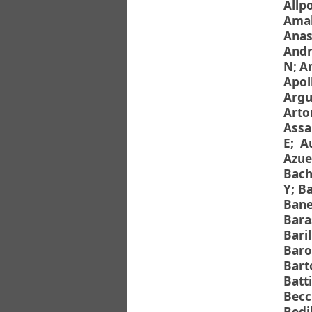
Διπλωματικές Εργασίες
Allp
Πολιτικές Πρόσβασης
Ανά Ημερομηνία
Ama
Έκδοσης
Anas
Συγγραφείς
Andr
Τίτλοι
N
;
A
Θέματα
Apol
Argu
Arto
Assa
E
;
A
Azue
Bach
Y
;
Ba
Bane
Bara
Baril
Baro
Bart
Batt
Becc
Bedi