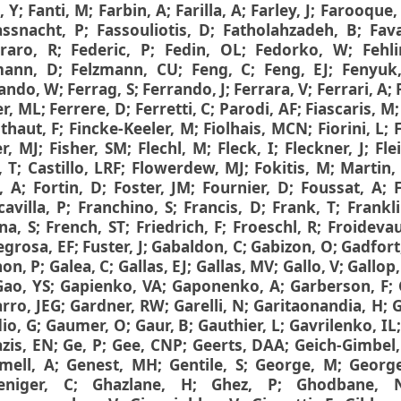
, Y
;
Fanti, M
;
Farbin, A
;
Farilla, A
;
Farley, J
;
Farooque,
assnacht, P
;
Fassouliotis, D
;
Fatholahzadeh, B
;
Fav
raro, R
;
Federic, P
;
Fedin, OL
;
Fedorko, W
;
Fehl
mann, D
;
Felzmann, CU
;
Feng, C
;
Feng, EJ
;
Fenyuk
ando, W
;
Ferrag, S
;
Ferrando, J
;
Ferrara, V
;
Ferrari, A
;
er, ML
;
Ferrere, D
;
Ferretti, C
;
Parodi, AF
;
Fiascaris, M
lthaut, F
;
Fincke-Keeler, M
;
Fiolhais, MCN
;
Fiorini, L
;
er, MJ
;
Fisher, SM
;
Flechl, M
;
Fleck, I
;
Fleckner, J
;
Fle
, T
;
Castillo, LRF
;
Flowerdew, MJ
;
Fokitis, M
;
Martin,
, A
;
Fortin, D
;
Foster, JM
;
Fournier, D
;
Foussat, A
;
cavilla, P
;
Franchino, S
;
Francis, D
;
Frank, T
;
Frankl
na, S
;
French, ST
;
Friedrich, F
;
Froeschl, R
;
Froideva
egrosa, EF
;
Fuster, J
;
Gabaldon, C
;
Gabizon, O
;
Gadfort
on, P
;
Galea, C
;
Gallas, EJ
;
Gallas, MV
;
Gallo, V
;
Gallop,
Gao, YS
;
Gapienko, VA
;
Gaponenko, A
;
Garberson, F
;
rro, JEG
;
Gardner, RW
;
Garelli, N
;
Garitaonandia, H
;
G
io, G
;
Gaumer, O
;
Gaur, B
;
Gauthier, L
;
Gavrilenko, IL
zis, EN
;
Ge, P
;
Gee, CNP
;
Geerts, DAA
;
Geich-Gimbel,
ell, A
;
Genest, MH
;
Gentile, S
;
George, M
;
George
niger, C
;
Ghazlane, H
;
Ghez, P
;
Ghodbane, 