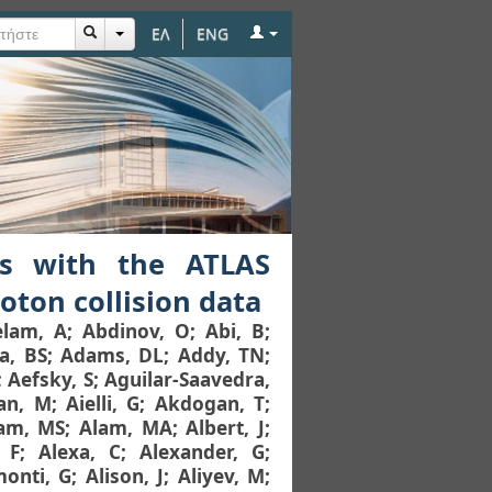
ΕΛ
ENG
 detector using the
ts with the ATLAS
oton collision data
elam, A
;
Abdinov, O
;
Abi, B
;
a, BS
;
Adams, DL
;
Addy, TN
;
;
Aefsky, S
;
Aguilar-Saavedra,
an, M
;
Aielli, G
;
Akdogan, T
;
am, MS
;
Alam, MA
;
Albert, J
;
 F
;
Alexa, C
;
Alexander, G
;
monti, G
;
Alison, J
;
Aliyev, M
;