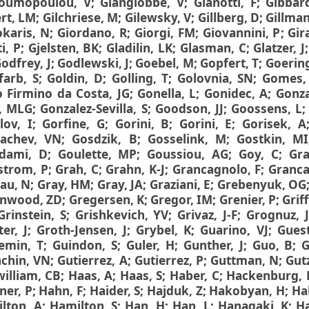
oumopoulou, V
;
Giangiobbe, V
;
Gianotti, F
;
Gibbar
ert, LM
;
Gilchriese, M
;
Gilewsky, V
;
Gillberg, D
;
Gillman
okaris, N
;
Giordano, R
;
Giorgi, FM
;
Giovannini, P
;
Gir
i, P
;
Gjelsten, BK
;
Gladilin, LK
;
Glasman, C
;
Glatzer, J
odfrey, J
;
Godlewski, J
;
Goebel, M
;
Gopfert, T
;
Goering
farb, S
;
Goldin, D
;
Golling, T
;
Golovnia, SN
;
Gomes,
o Firmino da Costa, JG
;
Gonella, L
;
Gonidec, A
;
Gonza
a, MLG
;
Gonzalez-Sevilla, S
;
Goodson, JJ
;
Goossens, L
lov, I
;
Gorfine, G
;
Gorini, B
;
Gorini, E
;
Gorisek, A
achev, VN
;
Gosdzik, B
;
Gosselink, M
;
Gostkin, MI
dami, D
;
Goulette, MP
;
Goussiou, AG
;
Goy, C
;
Gra
strom, P
;
Grah, C
;
Grahn, K-J
;
Grancagnolo, F
;
Granca
au, N
;
Gray, HM
;
Gray, JA
;
Graziani, E
;
Grebenyuk, OG
nwood, ZD
;
Gregersen, K
;
Gregor, IM
;
Grenier, P
;
Griff
Grinstein, S
;
Grishkevich, YV
;
Grivaz, J-F
;
Grognuz, J
er, J
;
Groth-Jensen, J
;
Grybel, K
;
Guarino, VJ
;
Gues
lemin, T
;
Guindon, S
;
Guler, H
;
Gunther, J
;
Guo, B
;
G
chin, VN
;
Gutierrez, A
;
Gutierrez, P
;
Guttman, N
;
Gutz
illiam, CB
;
Haas, A
;
Haas, S
;
Haber, C
;
Hackenburg, 
ner, P
;
Hahn, F
;
Haider, S
;
Hajduk, Z
;
Hakobyan, H
;
Hal
lton, A
;
Hamilton, S
;
Han, H
;
Han, L
;
Hanagaki, K
;
H