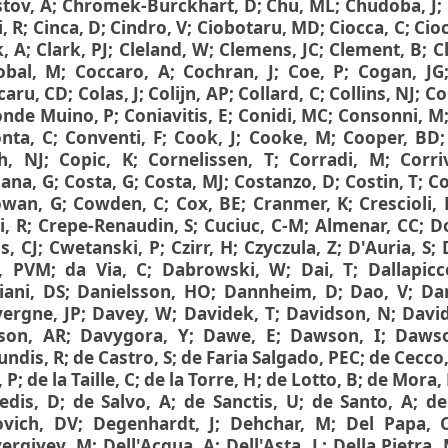
stov, A
;
Chromek-Burckhart, D
;
Chu, ML
;
Chudoba, J
;
i, R
;
Cinca, D
;
Cindro, V
;
Ciobotaru, MD
;
Ciocca, C
;
Cioc
k, A
;
Clark, PJ
;
Cleland, W
;
Clemens, JC
;
Clement, B
;
C
obal, M
;
Coccaro, A
;
Cochran, J
;
Coe, P
;
Cogan, JG
caru, CD
;
Colas, J
;
Colijn, AP
;
Collard, C
;
Collins, NJ
;
Co
nde Muino, P
;
Coniavitis, E
;
Conidi, MC
;
Consonni, M
nta, C
;
Conventi, F
;
Cook, J
;
Cooke, M
;
Cooper, BD
h, NJ
;
Copic, K
;
Cornelissen, T
;
Corradi, M
;
Corri
iana, G
;
Costa, G
;
Costa, MJ
;
Costanzo, D
;
Costin, T
;
Co
owan, G
;
Cowden, C
;
Cox, BE
;
Cranmer, K
;
Crescioli, 
i, R
;
Crepe-Renaudin, S
;
Cuciuc, C-M
;
Almenar, CC
;
D
s, CJ
;
Cwetanski, P
;
Czirr, H
;
Czyczula, Z
;
D'Auria, S
;
a, PVM
;
da Via, C
;
Dabrowski, W
;
Dai, T
;
Dallapicc
ani, DS
;
Danielsson, HO
;
Dannheim, D
;
Dao, V
;
Da
ergne, JP
;
Davey, W
;
Davidek, T
;
Davidson, N
;
Davi
son, AR
;
Davygora, Y
;
Dawe, E
;
Dawson, I
;
Daws
ndis, R
;
de Castro, S
;
de Faria Salgado, PEC
;
de Cecco,
, P
;
de la Taille, C
;
de la Torre, H
;
de Lotto, B
;
de Mora, 
edis, D
;
de Salvo, A
;
de Sanctis, U
;
de Santo, A
;
de
vich, DV
;
Degenhardt, J
;
Dehchar, M
;
Del Papa, 
yergiyev, M
;
Dell'Acqua, A
;
Dell'Asta, L
;
Della Pietra,