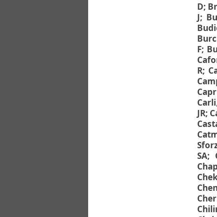
D
;
Br
J
;
Bu
Budi
Burc
F
;
Bu
Cafo
R
;
Ca
Camp
Capri
Carli
JR
;
C
Cast
Catm
Sfor
SA
;
Cha
Chek
Chen
Cher
Chil