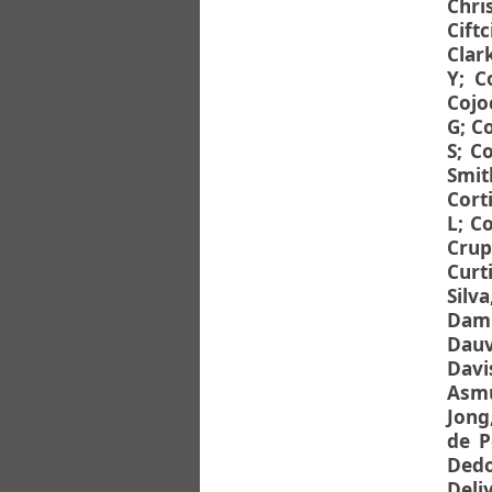
Chri
Ciftc
Clar
Y
;
C
Cojo
G
;
Co
S
;
Co
Smit
Cort
L
;
C
Crup
Curti
Silv
Dami
Dauv
Davi
Asmu
Jong
de P
Dedo
Deli