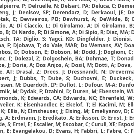
elpierre, P
;
Delruelle, N
;
Delsart, PA
;
Deluca, C
;
Demer
eng, J
;
Denisov, SP
;
Derendarz, D
;
Derkaoui, JE
;
De
tak, E
;
Deviveiros, PO
;
Dewhurst, A
;
DeWilde, B
;
cio, A
;
Di Ciaccio, L
;
Di Girolamo, A
;
Di Girolamo, B
o, B
;
Di Nardo, R
;
Di Simone, A
;
Di Sipio, R
;
Diaz, MA
;
D
zsch, TA
;
Diglio, S
;
Yagci, KD
;
Dingfelder, J
;
Dionisi,
a, F
;
Djobava, T
;
do Vale, MAB
;
Do Wemans, AV
;
Doa
obos, D
;
Dobson, E
;
Dobson, M
;
Dodd, J
;
Doglioni, C
nc, I
;
Dolezal, Z
;
Dolgoshein, BA
;
Dohmae, T
;
Donade
e, J
;
Doria, A
;
Dos Anjos, A
;
Dosil, M
;
Dotti, A
;
Dova,
e, AT
;
Drasal, Z
;
Drees, J
;
Dressnandt, N
;
Dreverma
ert, J
;
Dubbs, T
;
Dube, S
;
Duchovni, E
;
Duckeck,
ssen, M
;
Duerdoth, IP
;
Duflot, L
;
Dufour, M-A
;
Dunfo
nik, M
;
Dydak, F
;
Dzahini, D
;
Duren, M
;
Ebenstein, W
monds, K
;
Edwards, CA
;
Edwards, NC
;
Ehrenfeld, W
weiler, K
;
Eisenhandler, E
;
Ekelof, T
;
El Kacimi, M
;
El
, K
;
Ellis, N
;
Elmsheuser, J
;
Elsing, M
;
Emeliyanov, D
;
E
g, A
;
Erdmann, J
;
Ereditato, A
;
Eriksson, D
;
Ernst, J
;
E
de, S
;
Ertel, E
;
Escalier, M
;
Escobar, C
;
Curull, XE
;
Esposi
n, E
;
Evangelakou, D
;
Evans, H
;
Fabbri, L
;
Fabre, C
;
F