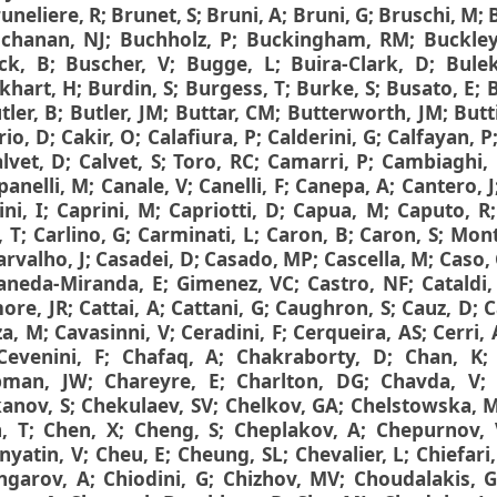
uneliere, R
;
Brunet, S
;
Bruni, A
;
Bruni, G
;
Bruschi, M
;
chanan, NJ
;
Buchholz, P
;
Buckingham, RM
;
Buckley
ck, B
;
Buscher, V
;
Bugge, L
;
Buira-Clark, D
;
Bule
khart, H
;
Burdin, S
;
Burgess, T
;
Burke, S
;
Busato, E
;
B
tler, B
;
Butler, JM
;
Buttar, CM
;
Butterworth, JM
;
Butt
rio, D
;
Cakir, O
;
Calafiura, P
;
Calderini, G
;
Calfayan, P
lvet, D
;
Calvet, S
;
Toro, RC
;
Camarri, P
;
Cambiaghi,
anelli, M
;
Canale, V
;
Canelli, F
;
Canepa, A
;
Cantero, J
ni, I
;
Caprini, M
;
Capriotti, D
;
Capua, M
;
Caputo, R
, T
;
Carlino, G
;
Carminati, L
;
Caron, B
;
Caron, S
;
Mont
arvalho, J
;
Casadei, D
;
Casado, MP
;
Cascella, M
;
Caso,
aneda-Miranda, E
;
Gimenez, VC
;
Castro, NF
;
Cataldi,
ore, JR
;
Cattai, A
;
Cattani, G
;
Caughron, S
;
Cauz, D
;
C
za, M
;
Cavasinni, V
;
Ceradini, F
;
Cerqueira, AS
;
Cerri, 
Cevenini, F
;
Chafaq, A
;
Chakraborty, D
;
Chan, K
pman, JW
;
Chareyre, E
;
Charlton, DG
;
Chavda, V
anov, S
;
Chekulaev, SV
;
Chelkov, GA
;
Chelstowska, 
, T
;
Chen, X
;
Cheng, S
;
Cheplakov, A
;
Chepurnov, 
nyatin, V
;
Cheu, E
;
Cheung, SL
;
Chevalier, L
;
Chiefari
ingarov, A
;
Chiodini, G
;
Chizhov, MV
;
Choudalakis, 