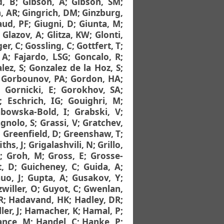
d, B
;
Gibson, A
;
Gibson, SM
;
, AR
;
Gingrich, DM
;
Ginzburg,
aud, PF
;
Giugni, D
;
Giunta, M
;
;
Glazov, A
;
Glitza, KW
;
Glonti,
er, C
;
Gossling, C
;
Gottfert, T
;
 A
;
Fajardo, LSG
;
Goncalo, R
;
lez, S
;
Gonzalez de la Hoz, S
;
;
Gorbounov, PA
;
Gordon, HA
;
;
Gornicki, E
;
Gorokhov, SA
;
;
Eschrich, IG
;
Gouighri, M
;
bowska-Bold, I
;
Grabski, V
;
gnolo, S
;
Grassi, V
;
Gratchev,
;
Greenfield, D
;
Greenshaw, T
;
iths, J
;
Grigalashvili, N
;
Grillo,
;
Groh, M
;
Gross, E
;
Grosse-
t, D
;
Guicheney, C
;
Guida, A
;
uo, J
;
Gupta, A
;
Gusakov, Y
;
willer, O
;
Guyot, C
;
Gwenlan,
R
;
Hadavand, HK
;
Hadley, DR
;
ler, J
;
Hamacher, K
;
Hamal, P
;
ance, M
;
Handel, C
;
Hanke, P
;