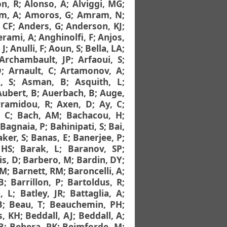
on, R
;
Alonso, A
;
Alviggi, MG
;
m, A
;
Amoros, G
;
Amram, N
;
 CF
;
Anders, G
;
Anderson, KJ
;
rami, A
;
Anghinolfi, F
;
Anjos,
 J
;
Anulli, F
;
Aoun, S
;
Bella, LA
;
Archambault, JP
;
Arfaoui, S
;
O
;
Arnault, C
;
Artamonov, A
;
, S
;
Asman, B
;
Asquith, L
;
Aubert, B
;
Auerbach, B
;
Auge,
ramidou, R
;
Axen, D
;
Ay, C
;
, C
;
Bach, AM
;
Bachacou, H
;
Bagnaia, P
;
Bahinipati, S
;
Bai,
ker, S
;
Banas, E
;
Banerjee, P
;
 HS
;
Barak, L
;
Baranov, SP
;
is, D
;
Barbero, M
;
Bardin, DY
;
BM
;
Barnett, RM
;
Baroncelli, A
;
B
;
Barrillon, P
;
Bartoldus, R
;
, L
;
Batley, JR
;
Battaglia, A
;
B
;
Beau, T
;
Beauchemin, PH
;
s, KH
;
Beddall, AJ
;
Beddall, A
;
B
;
Behera, PK
;
Beimforde, M
;