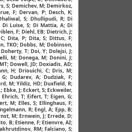
s, S
;
Demichev, M
;
Demirkoz,
rue, F
;
Dervan, P
;
Desch, K
;
Dhaliwal, S
;
Dhullipudi, R
;
Di
;
Di Luise, S
;
Di Mattia, A
;
Di
iblen, F
;
Diehl, EB
;
Dietrich, J
;
 C
;
Dita, P
;
Dita, S
;
Dittus, F
;
n, TKO
;
Dobbs, M
;
Dobinson,
;
Doherty, T
;
Doi, Y
;
Dolejsi, J
;
lli, M
;
Donega, M
;
Donini, J
;
 MT
;
Dowell, JD
;
Doxiadis, AD
;
nn, H
;
Driouichi, C
;
Dris, M
;
 G
;
Dudarev, A
;
Dudziak, F
;
rd, M
;
Yildiz, HD
;
Duxfield, R
;
L
;
Ebke, J
;
Eckert, S
;
Eckweiler,
;
Ehrich, T
;
Eifert, T
;
Eigen, G
;
lert, M
;
Elles, S
;
Ellinghaus, F
;
ngelmann, R
;
Engl, A
;
Epp, B
;
rnst, M
;
Ernwein, J
;
Errede, D
;
to, B
;
Etienne, F
;
Etienvre, AI
;
akhrutdinov, RM
;
Falciano, S
;