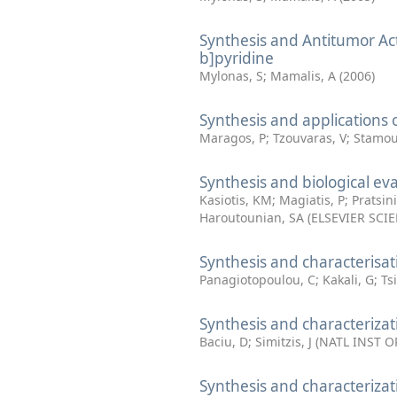
Synthesis and Antitumor Ac
b]pyridine
Mylonas, S
;
Mamalis, A
(
2006
)
Synthesis and applications 
Maragos, P
;
Tzouvaras, V
;
Stamou
Synthesis and biological ev
Kasiotis, KM
;
Magiatis, P
;
Pratsini
Haroutounian, SA
(
ELSEVIER SCI
Synthesis and characterisa
Panagiotopoulou, C
;
Kakali, G
;
Tsi
Synthesis and characterizati
Baciu, D
;
Simitzis, J
(
NATL INST 
Synthesis and characteriza