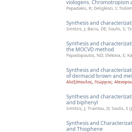
viologens. Chromotropism a
Papadakis, R
;
Deligkiozi, I
;
Tsolom
Synthesis and characterizat
Simitzis, J
;
Baciu, DE
;
Soulis, S
;
Tz
Synthesis and characterizat
the MOCVD method
Papadopoulos, ND
;
Illekova, E
;
Ka
Synthesis and characteriza
of dermacid brown and me
Αλεξόπουλος, Γεώργιος
;
Alexopou
Synthesis and characterizat
and biphenyl
Simitzis, J
;
Triantou, D
;
Soulis, S
(
Synthesis and Characterizat
and Thiophene