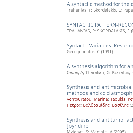
A syntactic method for the c
Trahanias, P
;
Skordalakis, E
;
Papa
SYNTACTIC PATTERN-RECO
TRAHANIAS, P
;
SKORDALAKIS, E
(
Syntactic Variables: Resum
Georgopoulos, C
(
1991
)
A synthesis algorithm for a
Ceder, A
;
Tharakan, G
;
Psaraftis,
Synthesis and antimicrobial
methods and cold atmosph
Ventouratou, Marina
;
Taoukis, Pe
Πέτρος
;
Βαλδραμίδης, Βασίλης
(
Synthesis and antitumor act
]pyridine
Mylonas, S
;
Mamalis, A
(
2005
)