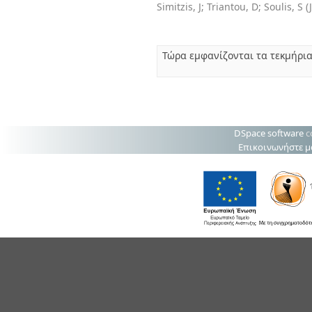
Simitzis, J
;
Triantou, D
;
Soulis, S
(
Τώρα εμφανίζονται τα τεκμήρι
DSpace software
c
Επικοινωνήστε μ