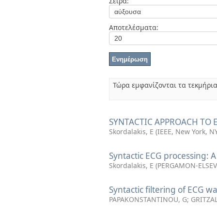
Σειρά:
Διπλωματικές Εργασίες
Πολιτικές Πρόσβασης
Ανά Ημερομηνία
Έκδοσης
Αποτελέσματα:
Συγγραφείς
Τίτλοι
Θέματα
Τώρα εμφανίζονται τα τεκμήρι
SYNTACTIC APPROACH TO E
Skordalakis, E
(
IEEE, New York, N
Syntactic ECG processing: A
Skordalakis, E
(
PERGAMON-ELSEVI
Syntactic filtering of ECG 
PAPAKONSTANTINOU, G
;
GRITZAL