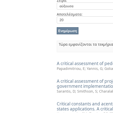
Σειρά:
Διπλωματικές Εργασίες
Πολιτικές Πρόσβασης
Ανά Ημερομηνία
Έκδοσης
Αποτελέσματα:
Συγγραφείς
Τίτλοι
Θέματα
Τώρα εμφανίζονται τα τεκμήρια
A critical assessment of pe
Papadimitriou, E
;
Yannis, G
;
Golia
A critical assessment of pr
government implementatio
Sarantis, D
;
Smithson, S
;
Charalab
Critical constants and acent
states applications. A critica