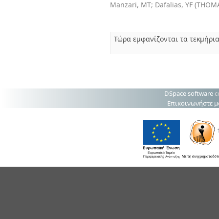
Manzari, MT
;
Dafalias, YF
(
THOMA
Τώρα εμφανίζονται τα τεκμήρια
DSpace software
c
Επικοινωνήστε μ