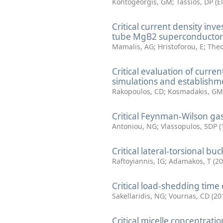
Kontogeorgis, GM
;
Tassios, DP
(
E
Critical current density in
tube MgB2 superconductor
Mamalis, AG
;
Hristoforou, E
;
Theo
Critical evaluation of curre
simulations and establishm
Rakopoulos, CD
;
Kosmadakis, GM
Critical Feynman-Wilson gas
Antoniou, NG
;
Vlassopulos, SDP
(
Critical lateral-torsional 
Raftoyiannis, IG
;
Adamakos, T
(
20
Critical load-shedding time 
Sakellaridis, NG
;
Vournas, CD
(
20
Critical micelle concentrati