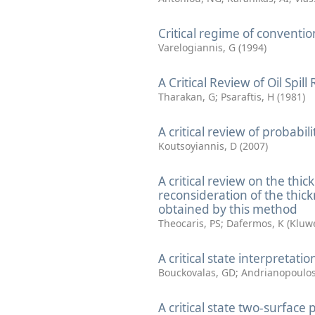
Critical regime of convent
Varelogiannis, G
(
1994
)
A Critical Review of Oil Spill
Tharakan, G
;
Psaraftis, H
(
1981
)
A critical review of probabil
Koutsoyiannis, D
(
2007
)
A critical review on the thi
reconsideration of the thick
obtained by this method
Theocaris, PS
;
Dafermos, K
(
Kluw
A critical state interpretatio
Bouckovalas, GD
;
Andrianopoulos
A critical state two-surface 