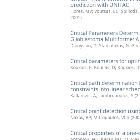
prediction with UNIFAC
Flores, MV
;
Voutsas, EC
;
Spiliotis,
2001
)
Critical Parameters Deter
Glioblastoma Multiforme: 
Dionysiou, D
;
Stamatakos, G
;
Gint
Critical parameters for opt
Koukios, E
;
Koullas, D
;
Koukios, I
Critical path determinati
constraints into linear sche
Kallantzis, A
;
Lambropoulos, S
(
2
Critical point detection usin
Nakos, BP
;
Mitropoulos, VCh
(
200
Critical properties of a one
Antoniou, NG
;
Karanikas, AI
;
Vlas