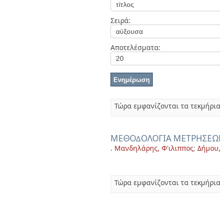
Διπλωματικές Εργασίες
Πολιτικές Πρόσβασης
Ανά Ημερομηνία
Σειρά:
Έκδοσης
Συγγραφείς
Τίτλοι
Αποτελέσματα:
Θέματα
Τώρα εμφανίζονται τα τεκμήρια
ΜΕΘΟ∆ΟΛΟΓΙΑ ΜΕΤΡΗΣΕΩΝ
. Μανδηλάρης, Φ'ιλιππος
;
Δήμου,
Τώρα εμφανίζονται τα τεκμήρια