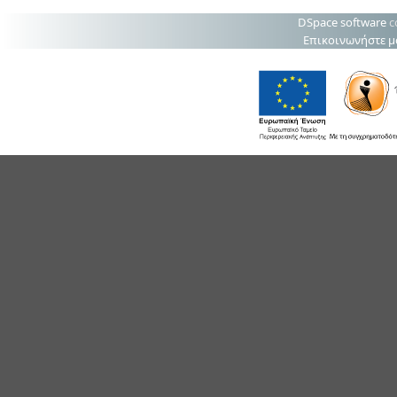
DSpace software
c
Επικοινωνήστε μ