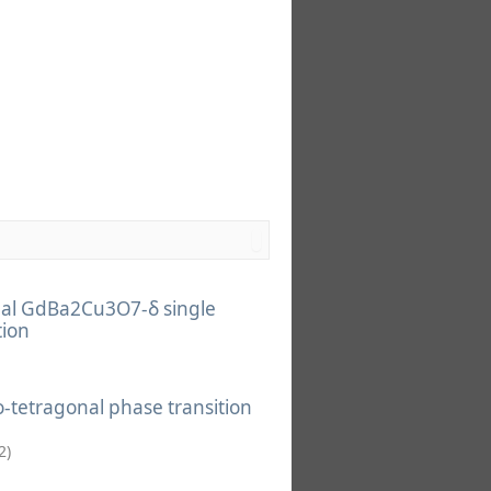
nal GdBa2Cu3O7-δ single
tion
tetragonal phase transition
2
)