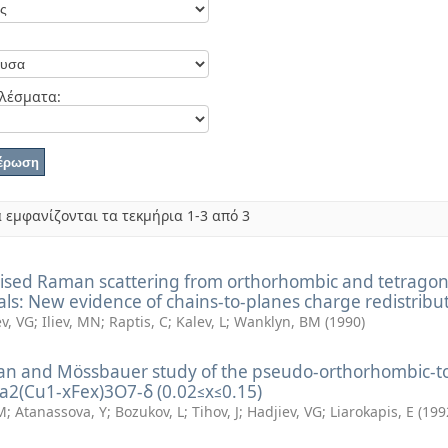
λέσματα:
 εμφανίζονται τα τεκμήρια 1-3 από 3
rised Raman scattering from orthorhombic and tetrago
als: New evidence of chains-to-planes charge redistribu
v, VG
;
Iliev, MN
;
Raptis, C
;
Kalev, L
;
Wanklyn, BM
(
1990
)
n and Mössbauer study of the pseudo-orthorhombic-to-
Ba2(Cu1-xFex)3O7-δ (0.02≤x≤0.15)
 M
;
Atanassova, Y
;
Bozukov, L
;
Tihov, J
;
Hadjiev, VG
;
Liarokapis, E
(
199