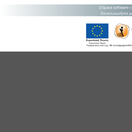
DSpace software
c
Επικοινωνήστε μ