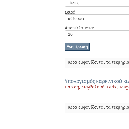
Διπλωματικές Εργασίες
Πολιτικές Πρόσβασης
Ανά Ημερομηνία
Σειρά:
Έκδοσης
Συγγραφείς
Τίτλοι
Αποτελέσματα:
Θέματα
Τώρα εμφανίζονται τα τεκμήρια
Υπολογισμός καρκινικού κι
Παρίση, Μαγδαληνή
;
Parisi, Mag
Τώρα εμφανίζονται τα τεκμήρια