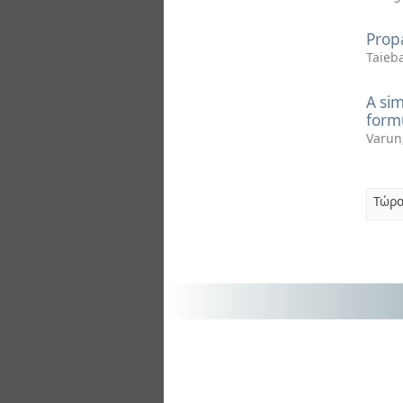
Propa
Taieb
A sim
form
Varun
Τώρα