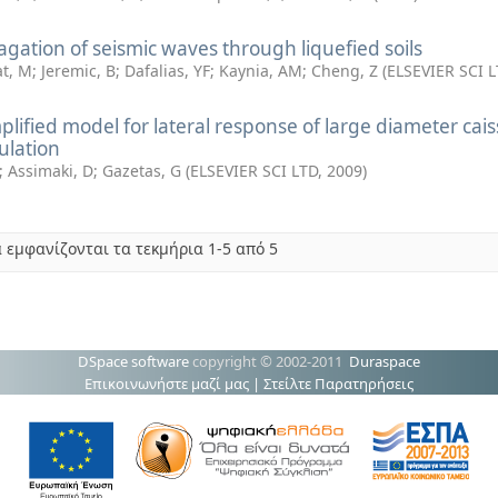
gation of seismic waves through liquefied soils
at, M
;
Jeremic, B
;
Dafalias, YF
;
Kaynia, AM
;
Cheng, Z
(
ELSEVIER SCI 
plified model for lateral response of large diameter cai
ulation
;
Assimaki, D
;
Gazetas, G
(
ELSEVIER SCI LTD
,
2009
)
 εμφανίζονται τα τεκμήρια 1-5 από 5
DSpace software
copyright © 2002-2011
Duraspace
Επικοινωνήστε μαζί μας
|
Στείλτε Παρατηρήσεις