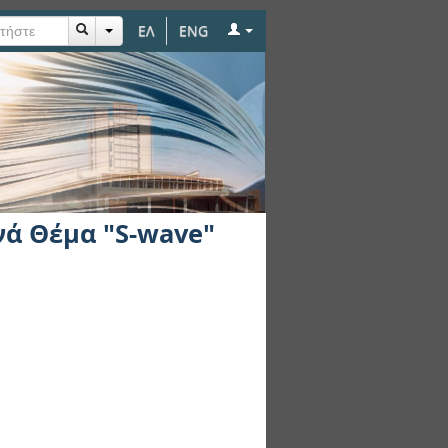
ΕΛ
ENG
ά Θέμα "S-wave"