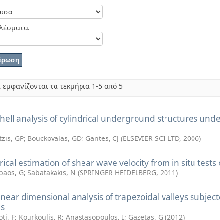
λέσματα:
 εμφανίζονται τα τεκμήρια 1-5 από 5
hell analysis of cylindrical underground structures unde
tzis, GP
;
Bouckovalas, GD
;
Gantes, CJ
(
ELSEVIER SCI LTD
,
2006
)
ical estimation of shear wave velocity from in situ tests
baos, G
;
Sabatakakis, N
(
SPRINGER HEIDELBERG
,
2011
)
near dimensional analysis of trapezoidal valleys subject
s
ti, F
;
Kourkoulis, R
;
Anastasopoulos, I
;
Gazetas, G
(
2012
)