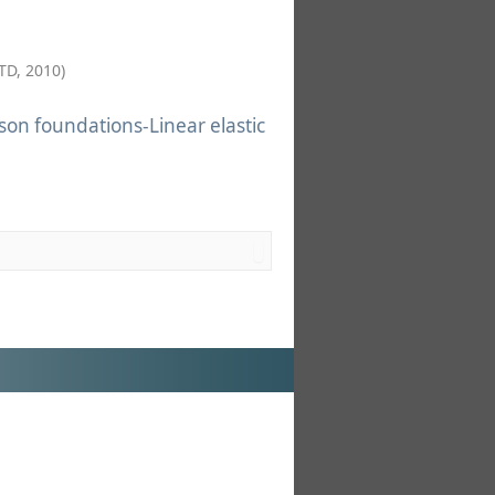
LTD
,
2010
)
sson foundations-Linear elastic