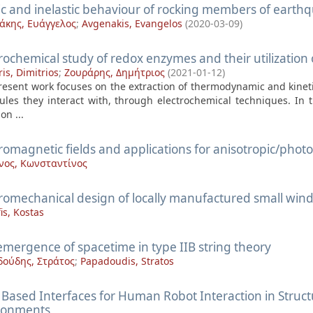
ic and inelastic behaviour of rocking members of earthqu
άκης, Ευάγγελος
;
Avgenakis, Evangelos
(
2020-03-09
)
rochemical study of redox enzymes and their utilization
is, Dimitrios
;
Ζουράρης, Δημήτριος
(
2021-01-12
)
resent work focuses on the extraction of thermodynamic and kinet
ules they interact with, through electrochemical techniques. In t
n ...
romagnetic fields and applications for anisotropic/photo
νος, Κωνσταντίνος
tromechanical design of locally manufactured small wind
is, Kostas
emergence of spacetime in type IIB string theory
ούδης, Στράτος
;
Papadoudis, Stratos
Based Interfaces for Human Robot Interaction in Stru
ronments