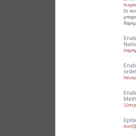
Λιαρο
Σε αυ
μπορο
δομημ
Enab
Nati
Λαμπρ
Enab
orde
Γκίνη
Enab
Met
Ξύστρ
Epita
Λιντζ