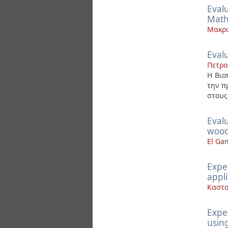
Evalu
Math
Μακρυ
Evalu
Πετρο
Η Βιο
την π
στους
Evalu
wood
El Ga
Exper
appli
Καστα
Expe
usin