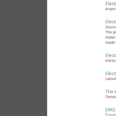
Elast
Αυγεν
Elect
Zourar
The p
molec
made o
Elect
Κάτσι
Elec
Latouf
The 
Παπαδ
EMG 
Envi