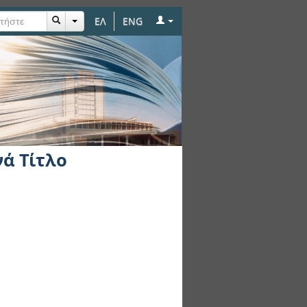
ΕΛ
ENG
νά Τίτλο