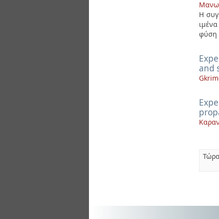
Μανωλ
Η συγ
ιμένα
φύση 
Exper
and 
Gkrime
Exper
prop
Καραν
Τώρα