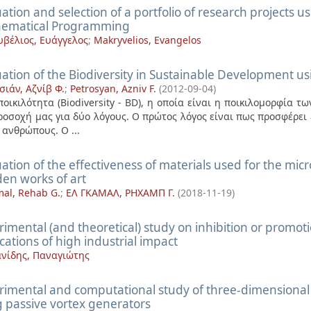
ation and selection of a portfolio of research projects us
ematical Programming
βέλιος, Ευάγγελος
;
Makryvelios, Evangelos
ation of the Biodiversity in Sustainable Development us
σιάν, Αζνίβ Φ.
;
Petrosyan, Azniv F.
(
2012-09-04
)
ποικιλότητα (Biodiversity - BD), η οποία είναι η ποικιλομορφία 
ροσοχή μας για δύο λόγους. Ο πρώτος λόγος είναι πως προσφέρε
 ανθρώπους. Ο ...
ation of the effectiveness of materials used for the mic
en works of art
mal, Rehab G.
;
ΕΛ ΓΚΑΜΑΛ, ΡΗΧΑΜΠ Γ.
(
2018-11-19
)
imental (and theoretical) study on inhibition or promot
cations of high industrial impact
νίδης, Παναγιώτης
rimental and computational study of three-dimensional s
g passive vortex generators