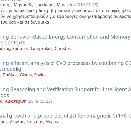
κάπης, Μηνάς Β.
;
Liarokapis, Minas V.
(
2015-02-18
)
τή την διδακτορική διατριβή επικεντρωνόμαστε σε διεπαφές ηλε
ύν να χρησιμοποιηθούν για εφαρμογές αλληλεπίδρασης ανθρώπο
ένα όσο και σε δυναμικά ...
ling Behavior-Based Energy Consumption and Memory F
ve Contexts
άκος, Χρήστος
;
Lamprakos, Christos
ling efficient analysis of CVD processes by combining C
t modelig
ς, Παύλος
;
Gkinis, Pavlos
ling Reasoning and Veriﬁcation Support for Intelligent 
hods
α, Αικατερίνη
(
2018-03-23
)
xial growth and properties of 2D ferromagnetic Cr1+δTe2
έρης, Ακύλας
;
Lintzeris, Akylas