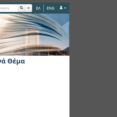
ΕΛ
ENG
νά Θέμα