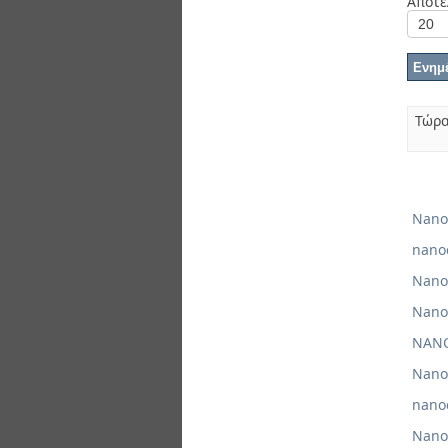
Αποτε
Διπλωματικές Εργασίες
Πολιτικές Πρόσβασης
Ανά Ημερομηνία
Έκδοσης
Συγγραφείς
Τίτλοι
Θέματα
Τώρα
Nano
nano
Nano
Nano
NAN
Nano
nano
Nano