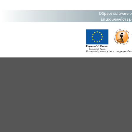
DSpace software
c
Επικοινωνήστε μ