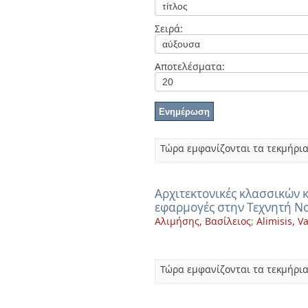
Διπλωματικές Εργασίες
Πολιτικές Πρόσβασης
Ανά Ημερομηνία
Σειρά:
Έκδοσης
Συγγραφείς
Τίτλοι
Αποτελέσματα:
Θέματα
Τώρα εμφανίζονται τα τεκμήρια
Αρχιτεκτονικές κλασσικών
εφαρμογές στην Τεχνητή 
Αλιμήσης, Βασίλειος
;
Alimisis, Va
Τώρα εμφανίζονται τα τεκμήρια