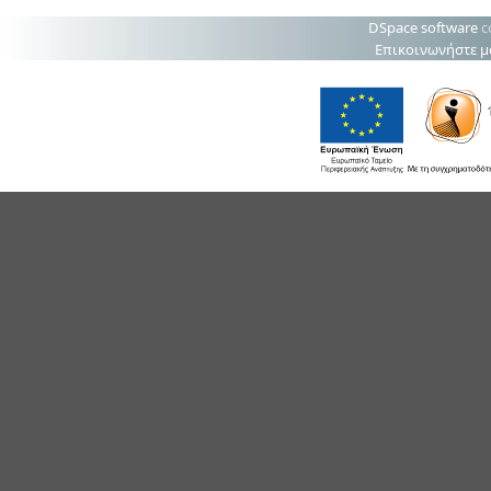
DSpace software
c
Επικοινωνήστε μ