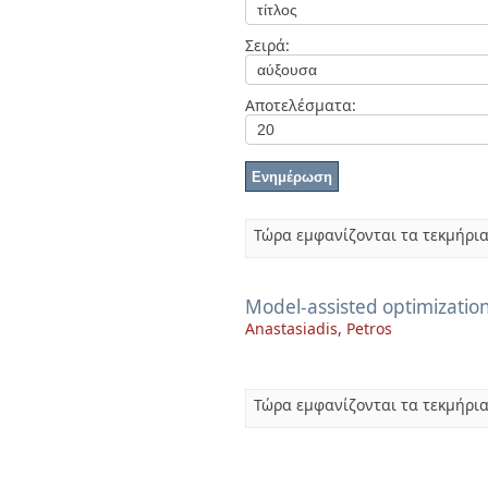
Διπλωματικές Εργασίες
Πολιτικές Πρόσβασης
Ανά Ημερομηνία
Σειρά:
Έκδοσης
Συγγραφείς
Τίτλοι
Αποτελέσματα:
Θέματα
Τώρα εμφανίζονται τα τεκμήρια
Model-assisted optimizatio
Anastasiadis, Petros
Τώρα εμφανίζονται τα τεκμήρια