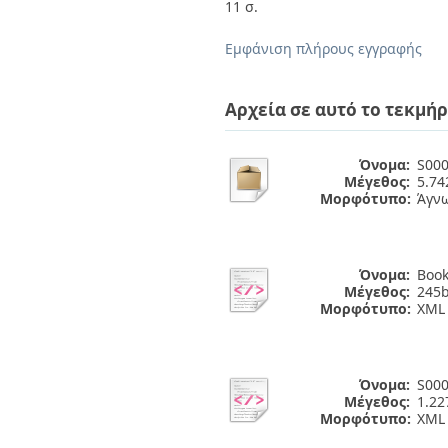
Διπλωματικές Εργασίες
11 σ.
Πολιτικές Πρόσβασης
Ανά Ημερομηνία
Έκδοσης
Εμφάνιση πλήρους εγγραφής
Συγγραφείς
Τίτλοι
Θέματα
Αρχεία σε αυτό το τεκμήρ
Όνομα:
S000
Μέγεθος:
5.7
Μορφότυπο:
Άγν
Όνομα:
Book
Μέγεθος:
245b
Μορφότυπο:
XML
Όνομα:
S000
Μέγεθος:
1.22
Μορφότυπο:
XML