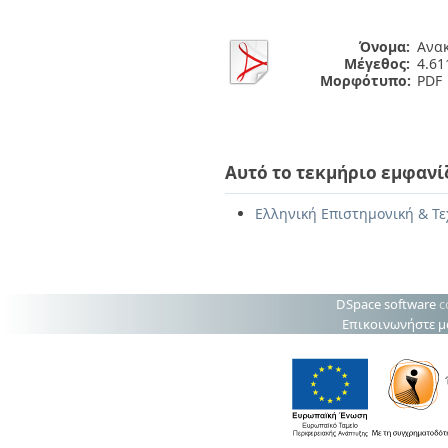
Όνομα:
Ανακ
Μέγεθος:
4.6
Μορφότυπο:
PDF
Αυτό το τεκμήριο εμφανί
Ελληνική Επιστημονική & Τε
DSpace software
c
Επικοινωνήστε μ