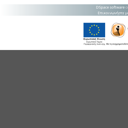
DSpace software
c
Επικοινωνήστε μ