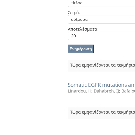
Διπλωματικές Εργασίες
Πολιτικές Πρόσβασης
Ανά Ημερομηνία
Σειρά:
Έκδοσης
Συγγραφείς
Τίτλοι
Αποτελέσματα:
Θέματα
Τώρα εμφανίζονται τα τεκμήρια
Somatic EGFR mutations and 
Linardou, H
;
Dahabreh, IJ
;
Bafalo
Τώρα εμφανίζονται τα τεκμήρια