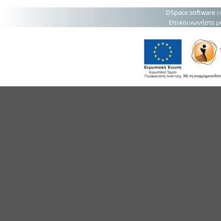
DSpace software
c
Επικοινωνήστε μ