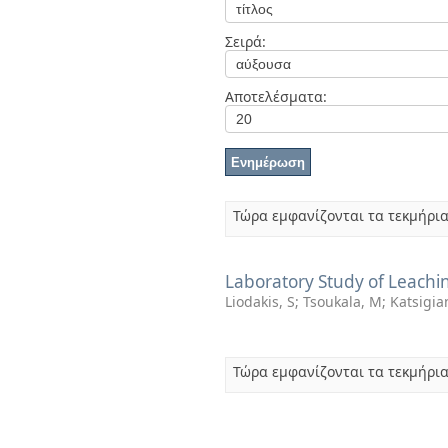
Διπλωματικές Εργασίες
Πολιτικές Πρόσβασης
Ανά Ημερομηνία
Σειρά:
Έκδοσης
Συγγραφείς
Τίτλοι
Αποτελέσματα:
Θέματα
Τώρα εμφανίζονται τα τεκμήρια
Laboratory Study of Leachi
Liodakis, S
;
Tsoukala, M
;
Katsigia
Τώρα εμφανίζονται τα τεκμήρια