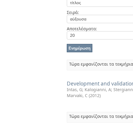
Διπλωματικές Εργασίες
Πολιτικές Πρόσβασης
Ανά Ημερομηνία
Σειρά:
Έκδοσης
Συγγραφείς
Τίτλοι
Αποτελέσματα:
Θέματα
Τώρα εμφανίζονται τα τεκμήρια
Development and validation 
Intas, G
;
Kalogianni, A
;
Stergiann
Marvaki, C
(
2012
)
Τώρα εμφανίζονται τα τεκμήρια