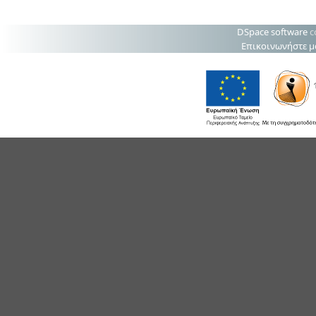
DSpace software
c
Επικοινωνήστε μ