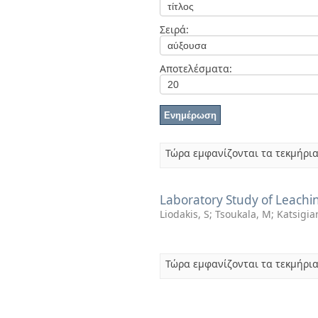
Διπλωματικές Εργασίες
Πολιτικές Πρόσβασης
Ανά Ημερομηνία
Σειρά:
Έκδοσης
Συγγραφείς
Τίτλοι
Αποτελέσματα:
Θέματα
Τώρα εμφανίζονται τα τεκμήρια
Laboratory Study of Leachi
Liodakis, S
;
Tsoukala, M
;
Katsigia
Τώρα εμφανίζονται τα τεκμήρια