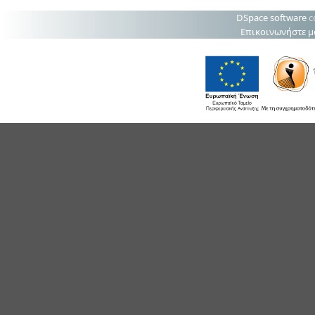
DSpace software
c
Επικοινωνήστε μ