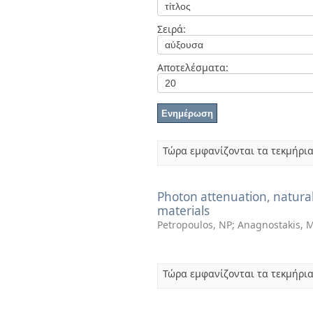
Διπλωματικές Εργασίες
Πολιτικές Πρόσβασης
Ανά Ημερομηνία
Σειρά:
Έκδοσης
Συγγραφείς
Τίτλοι
Αποτελέσματα:
Θέματα
Τώρα εμφανίζονται τα τεκμήρια
Photon attenuation, natural
materials
Petropoulos, NP
;
Anagnostakis, M
Τώρα εμφανίζονται τα τεκμήρια