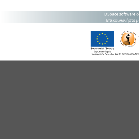
DSpace software
c
Επικοινωνήστε μ