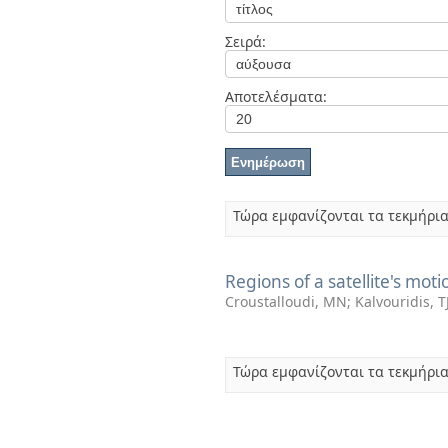
Διπλωματικές Εργασίες
Πολιτικές Πρόσβασης
Ανά Ημερομηνία
Σειρά:
Έκδοσης
Συγγραφείς
Τίτλοι
Αποτελέσματα:
Θέματα
Τώρα εμφανίζονται τα τεκμήρια
Regions of a satellite's mot
Croustalloudi, MN
;
Kalvouridis, T
Τώρα εμφανίζονται τα τεκμήρια