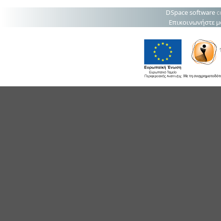
DSpace software
c
Επικοινωνήστε μ