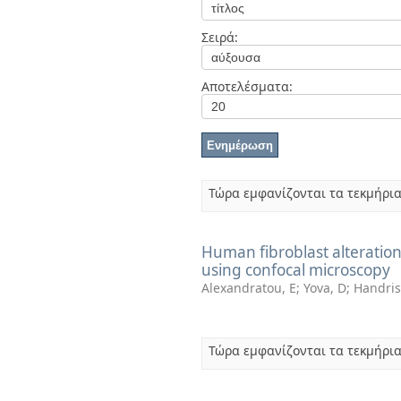
Διπλωματικές Εργασίες
Πολιτικές Πρόσβασης
Ανά Ημερομηνία
Σειρά:
Έκδοσης
Συγγραφείς
Τίτλοι
Αποτελέσματα:
Θέματα
Τώρα εμφανίζονται τα τεκμήρια
Human fibroblast alterations
using confocal microscopy
Alexandratou, E
;
Yova, D
;
Handris
Τώρα εμφανίζονται τα τεκμήρια