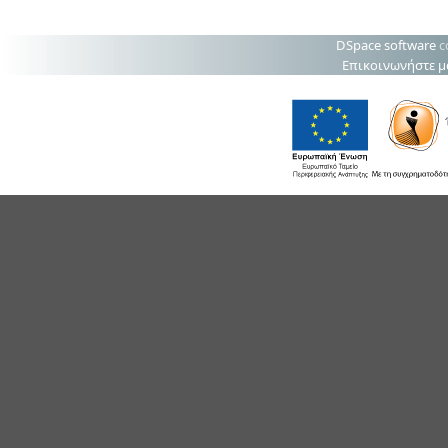
DSpace software
c
Επικοινωνήστε μ