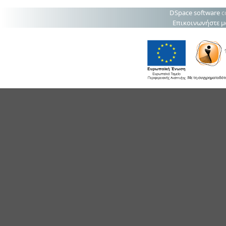
DSpace software
c
Επικοινωνήστε μ