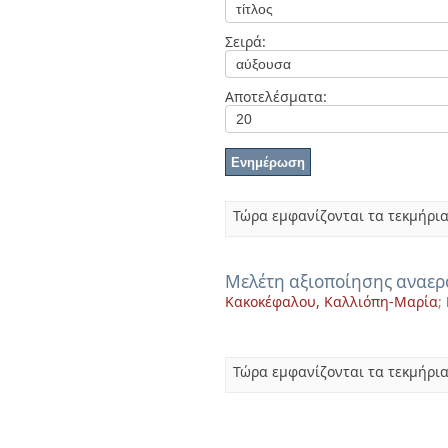
Διπλωματικές Εργασίες
Πολιτικές Πρόσβασης
Ανά Ημερομηνία
Σειρά:
Έκδοσης
Συγγραφείς
Τίτλοι
Αποτελέσματα:
Θέματα
Τώρα εμφανίζονται τα τεκμήρια
Μελέτη αξιοποίησης αναερ
Κακοκέφαλου, Καλλιόπη-Μαρία
;
Τώρα εμφανίζονται τα τεκμήρια