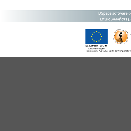
DSpace software
c
Επικοινωνήστε μ