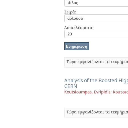
Διπλωματικές Εργασίες
Πολιτικές Πρόσβασης
Ανά Ημερομηνία
Σειρά:
Έκδοσης
Συγγραφείς
Τίτλοι
Αποτελέσματα:
Θέματα
Τώρα εμφανίζονται τα τεκμήρια
Analysis of the Boosted Hi
CERN
Koutsioumpas, Evripidis
;
Κουτσιο
Τώρα εμφανίζονται τα τεκμήρια