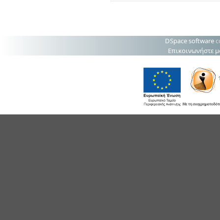
DSpace software
c
Επικοινωνήστε μ