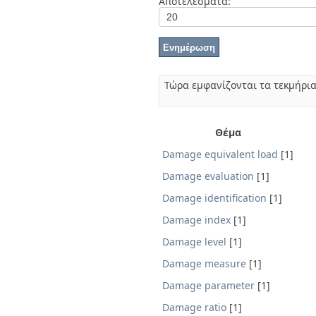
Αποτελέσματα:
Διπλωματικές Εργασίες
Πολιτικές Πρόσβασης
Ανά Ημερομηνία
Έκδοσης
Συγγραφείς
Τίτλοι
Θέματα
Τώρα εμφανίζονται τα τεκμήρια
Θέμα
Damage equivalent load
[1]
Damage evaluation
[1]
Damage identification
[1]
Damage index
[1]
Damage level
[1]
Damage measure
[1]
Damage parameter
[1]
Damage ratio
[1]