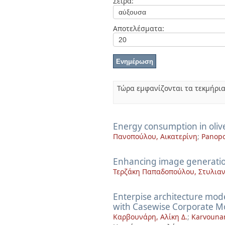
Σειρά:
Διπλωματικές Εργασίες
Πολιτικές Πρόσβασης
Ανά Ημερομηνία
Έκδοσης
Αποτελέσματα:
Συγγραφείς
Τίτλοι
Θέματα
Τώρα εμφανίζονται τα τεκμήρια
Energy consumption in olive 
Πανοπούλου, Αικατερίνη
;
Panopo
Enhancing image generation
Τερζάκη Παπαδοπούλου, Στυλια
Enterpise architecture mod
with Casewise Corporate Mo
Καρβουνάρη, Αλίκη Δ.
;
Karvounari