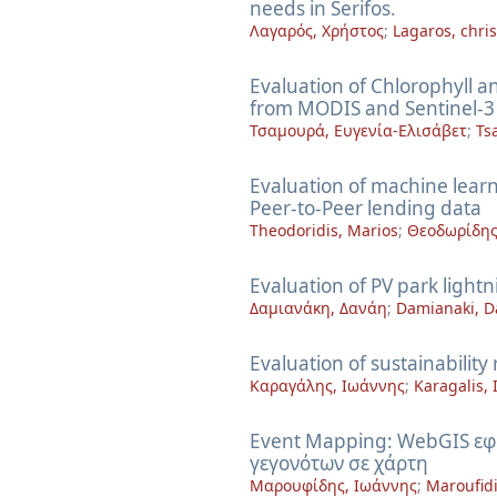
needs in Serifos.
Λαγαρός, Χρήστος
;
Lagaros, chris
Evaluation of Chlorophyll 
from MODIS and Sentinel-3
Τσαμουρά, Ευγενία-Ελισάβετ
;
Ts
Evaluation of machine learn
Peer-to-Peer lending data
Theodoridis, Marios
;
Θεοδωρίδης
Evaluation of PV park light
Δαμιανάκη, Δανάη
;
Damianaki, D
Evaluation of sustainability
Καραγάλης, Ιωάννης
;
Karagalis, 
Event Mapping: WebGIS εφ
γεγονότων σε χάρτη
Μαρουφίδης, Ιωάννης
;
Maroufidi