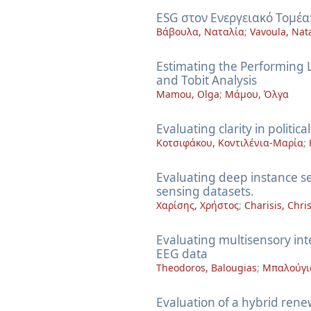
ESG στον Ενεργειακό Τομέα
Βάβουλα, Ναταλία
;
Vavoula, Nata
Estimating the Performing L
and Tobit Analysis
Mamou, Olga
;
Μάμου, Όλγα
Evaluating clarity in polit
Κοτσιφάκου, Κοντιλένια-Μαρία
;
Evaluating deep instance 
sensing datasets.
Χαρίσης, Χρήστος
;
Charisis, Chri
Evaluating multisensory inte
EEG data
Theodoros, Balougias
;
Μπαλούγι
Evaluation of a hybrid ren