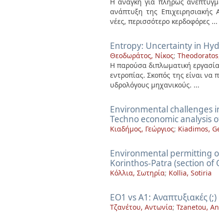
Η ανάγκη για πλήρως ανεπτυγμέ
ανάπτυξη της Επιχειρησιακής Α
νέες, περισσότερο κερδοφόρες ...
Entropy: Uncertainty in Hy
Θεοδωράτος, Νίκος
;
Theodoratos
Η παρούσα διπλωματική εργασία 
εντροπίας. Σκοπός της είναι να
υδρολόγους μηχανικούς. ...
Environmental challenges i
Techno economic analysis of
Κιαδήμος, Γεώργιος
;
Kiadimos, G
Environmental permitting of
Korinthos-Patra (section o
Κόλλια, Σωτηρία
;
Kollia, Sotiria
EO1 vs A1: Αναπτυξιακές (
Τζανέτου, Αντωνία
;
Tzanetou, An