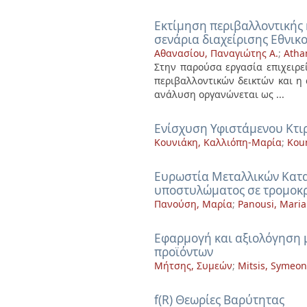
Eκτίμηση περιβαλλοντικής 
σενάρια διαχείρισης Εθνι
Αθανασίου, Παναγιώτης Α.
;
Atha
Στην παρούσα εργασία επιχειρε
περιβαλλοντικών δεικτών και η
ανάλυση οργανώνεται ως ...
Eνίσχυση Υφιστάμενου Κτι
Κουνιάκη, Καλλιόπη-Μαρία
;
Koun
Eυρωστία Μεταλλικών Κατα
υποστυλώματος σε τρομοκρ
Πανούση, Μαρία
;
Panousi, Maria
Eφαρμογή και αξιολόγηση 
προϊόντων
Μήτσης, Συμεών
;
Mitsis, Symeon
f(R) Θεωρίες Βαρύτητας