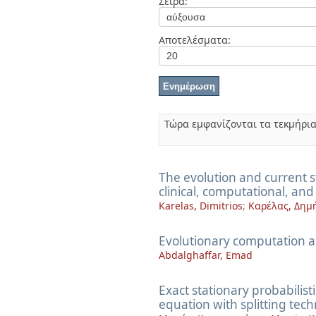
Σειρά:
Διπλωματικές Εργασίες
Πολιτικές Πρόσβασης
Ανά Ημερομηνία
Έκδοσης
Αποτελέσματα:
Συγγραφείς
Τίτλοι
Θέματα
Τώρα εμφανίζονται τα τεκμήρια
The evolution and current st
clinical, computational, an
Karelas, Dimitrios
;
Καρέλας, Δημ
Evolutionary computation an
Abdalghaffar, Emad
Exact stationary probabilist
equation with splitting tec