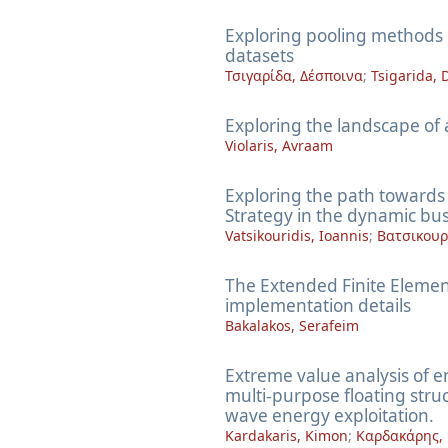
Exploring pooling methods 
datasets
Τσιγαρίδα, Δέσποινα
;
Tsigarida, 
Exploring the landscape of
Violaris, Avraam
Exploring the path towards
Strategy in the dynamic bu
Vatsikouridis, Ioannis
;
Βατσικουρ
The Extended Finite Eleme
implementation details
Bakalakos, Serafeim
Extreme value analysis of 
multi-purpose floating struc
wave energy exploitation.
Kardakaris, Kimon
;
Καρδακάρης,