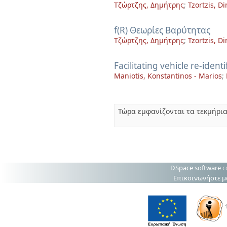
Τζώρτζης, Δημήτρης
;
Tzortzis, Di
f(R) Θεωρίες Βαρύτητας
Τζώρτζης, Δημήτρης
;
Tzortzis, Di
Facilitating vehicle re-ident
Maniotis, Konstantinos - Marios
;
Τώρα εμφανίζονται τα τεκμήρια
DSpace software
c
Επικοινωνήστε μ