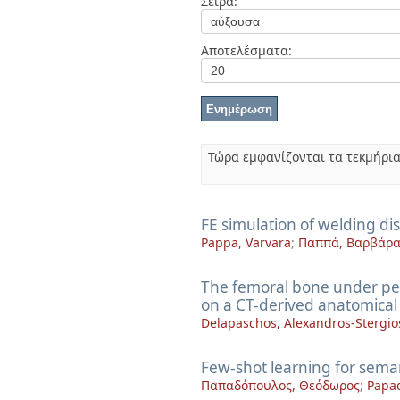
Σειρά:
Διπλωματικές Εργασίες
Πολιτικές Πρόσβασης
Ανά Ημερομηνία
Έκδοσης
Αποτελέσματα:
Συγγραφείς
Τίτλοι
Θέματα
Τώρα εμφανίζονται τα τεκμήρια
FE simulation of welding dis
Pappa, Varvara
;
Παππά, Βαρβάρ
The femoral bone under peak
on a CT-derived anatomical
Delapaschos, Alexandros-Stergio
Few-shot learning for sema
Παπαδόπουλος, Θεόδωρος
;
Papa