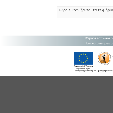
Τώρα εμφανίζονται τα τεκμήρια
DSpace software
c
Επικοινωνήστε μ