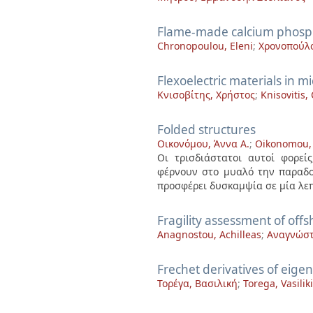
Flame-made calcium phospha
Chronopoulou, Eleni
;
Χρονοπούλο
Flexoelectric materials in 
Κνισοβίτης, Χρήστος
;
Knisovitis,
Folded structures
Οικονόμου, Άννα Α.
;
Oikonomou,
Οι τρισδιάστατοι αυτοί φορεί
φέρνουν στο μυαλό την παραδο
προσφέρει δυσκαμψία σε μία λεπτ
Fragility assessment of off
Anagnostou, Achilleas
;
Αναγνώστ
Frechet derivatives of eige
Τορέγα, Βασιλική
;
Torega, Vasiliki