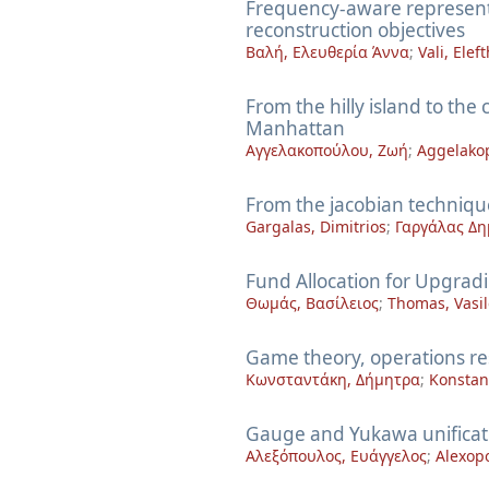
Frequency-aware representa
reconstruction objectives
Βαλή, Ελευθερία Άννα
;
Vali, Elef
From the hilly island to th
Manhattan
Αγγελακοπούλου, Ζωή
;
Aggelako
From the jacobian technique 
Gargalas, Dimitrios
;
Γαργάλας Δη
Fund Allocation for Upgrad
Θωμάς, Βασίλειος
;
Thomas, Vasil
Game theory, operations re
Κωνσταντάκη, Δήμητρα
;
Konstant
Gauge and Yukawa unificat
Αλεξόπουλος, Ευάγγελος
;
Alexop