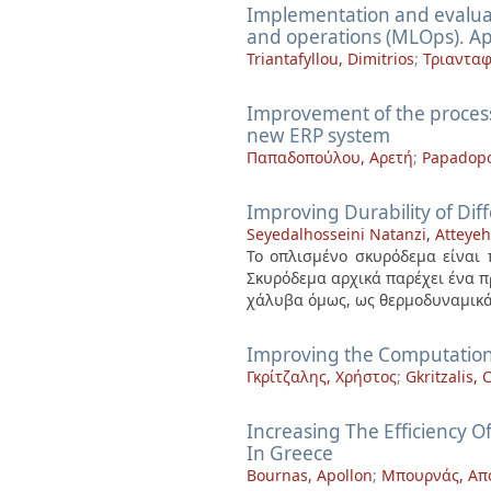
Implementation and evalua
and operations (MLOps). App
Triantafyllou, Dimitrios
;
Τριανταφ
Improvement of the process
new ERP system
Παπαδοπούλου, Αρετή
;
Papadopo
Improving Durability of Dif
Seyedalhosseini Natanzi, Atteyeh
Το οπλισμένο σκυρόδεμα είναι 
Σκυρόδεμα αρχικά παρέχει ένα π
χάλυβα όμως, ως θερμοδυναμικά 
Improving the Computationa
Γκρίτζαλης, Χρήστος
;
Gkritzalis, 
Increasing The Efficiency 
In Greece
Bournas, Apollon
;
Μπουρνάς, Απ