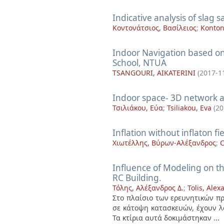
Indicative analysis of slag 
Κοντονάτσιος, Βασίλειος
;
Kontona
Indoor Navigation based o
School, NTUA
TSANGOURI, AIKATERINI
(
2017-1
Indoor space- 3D network a
Τσιλιάκου, Εύα
;
Tsiliakou, Eva
(
20
Inflation without inflaton f
Χιωτέλλης, Βύρων-Αλέξανδρος
;
C
Influence of Modeling on t
RC Building.
Τόλης, Αλέξανδρος Δ.
;
Tolis, Alex
Στο πλαίσιο των ερευνητικών π
σε κάτοψη κατασκευών, έχουν λ
Τα κτίρια αυτά δοκιμάστηκαν ...