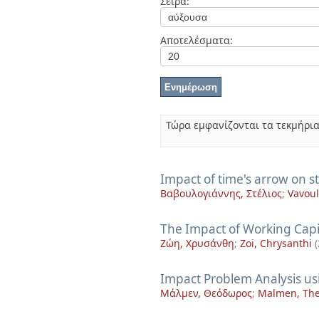
Σειρά:
Διπλωματικές Εργασίες
Πολιτικές Πρόσβασης
Ανά Ημερομηνία
Έκδοσης
Αποτελέσματα:
Συγγραφείς
Τίτλοι
Θέματα
Τώρα εμφανίζονται τα τεκμήρια
Impact of time's arrow on s
Βαβουλογιάννης, Στέλιος
;
Vavoul
The Impact of Working Capi
Ζώη, Χρυσάνθη
;
Zoi, Chrysanthi
(
Impact Problem Analysis u
Mάλμεν, Θεόδωρος
;
Malmen, Th