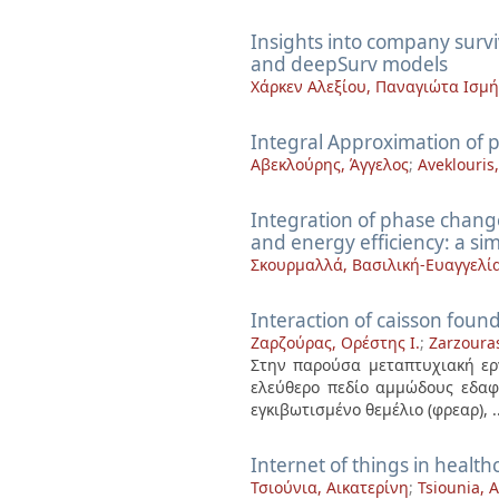
Insights into company survi
and deepSurv models
Χάρκεν Αλεξίου, Παναγιώτα Ισμ
Integral Approximation of 
Αβεκλούρης, Άγγελος
;
Aveklouris
Integration of phase change
and energy efficiency: a sim
Σκουρμαλλά, Βασιλική-Ευαγγελί
Interaction of caisson found
Ζαρζούρας, Ορέστης Ι.
;
Zarzouras
Στην παρούσα μεταπτυχιακή ερ
ελεύθερο πεδίο αμμώδους εδαφ
εγκιβωτισμένο θεμέλιο (φρεαρ), ..
Internet of things in health
Τσιούνια, Αικατερίνη
;
Tsiounia, A