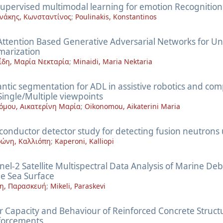
 supervised multimodal learning for emotion Recognition
νάκης, Κωνσταντίνος
;
Poulinakis, Konstantinos
-Attention Based Generative Adversarial Networks for U
arization
δη, Μαρία Νεκταρία
;
Minaidi, Maria Nektaria
ntic segmentation for ADL in assistive robotics and co
Single/Multiple viewpoints
όμου, Αικατερίνη Μαρία
;
Oikonomou, Aikaterini Maria
conductor detector study for detecting fusion neutrons
ώνη, Καλλιόπη
;
Kaperoni, Kalliopi
nel-2 Satellite Multispectral Data Analysis of Marine Deb
he Sea Surface
η, Παρασκευή
;
Mikeli, Paraskevi
r Capacity and Behaviour of Reinforced Concrete Struc
forcements