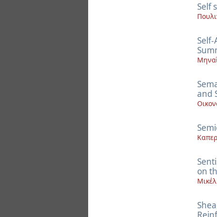
Self
Πουλι
Self
Summ
Μηναΐ
Sema
and 
Οικον
Semi
Καπερ
Senti
on t
Μικέλ
Shea
Rein