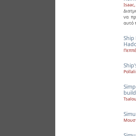
Isaac
Διατμ
να πρ
αυτό τ
Ship 
Hado
Πεππέ
Ship
Pollal
Simpl
buil
Tsalo
Simul
Μουστ
Simu