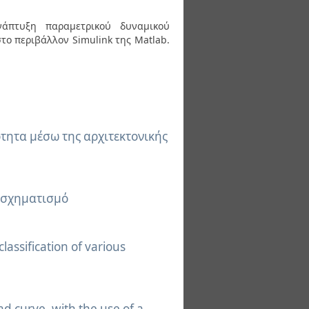
νάπτυξη παραμετρικού δυναμικού
ο περιβάλλον Simulink της Matlab.
ότητα μέσω της αρχιτεκτονικής
τασχηματισμό
lassification of various
d curve, with the use of a