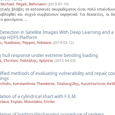
, Michael
;
Pegah, Behinaein
(
2013-07-10
)
ητικής βλάβες σε κατασκευές σκυροδέματος είναι πολύ επικίνδυνα
οβλεφθεί και συχνά συμβαίνουν εκρηκτικά. Για δεκαετίες, οι δο
ο φαινόμενο, ...
Detection in Satellite Images With Deep Learning and a 
op HDFS Platform
ς, Νικόλαος
;
Peppes, Nikolaos
(
2019-03-12
)
's hull response under extreme bending loading
is, Christos
;
Πολλάλης, Χρήστος
(
2015-04-03
)
ified methods of evaluating vulnerability and repair cos
dings
uchidis, Konstantinos Theodoros
;
Τσαλουχίδης, Κωνσταντίνος Θεό
ation of a cylindrical shart with F.E.M.
άκιο, Ενρίκο
;
Moustakio, Enriko
lation of loading/discharging procedure of tankers