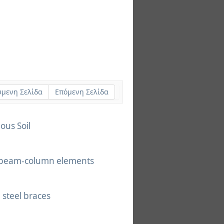
μενη Σελίδα
Επόμενη Σελίδα
us Soil
ic beam-column elements
 steel braces