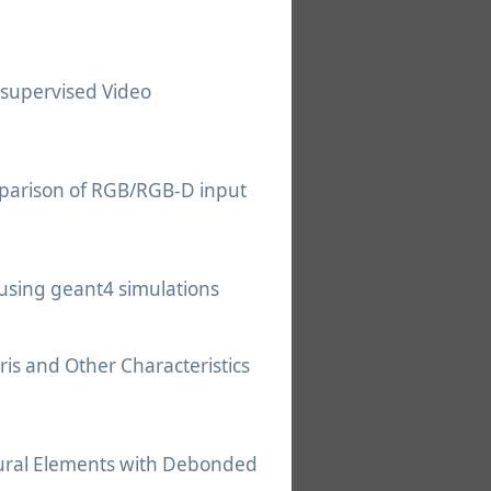
nsupervised Video
mparison of RGB/RGB-D input
 using geant4 simulations
ris and Other Characteristics
tural Elements with Debonded