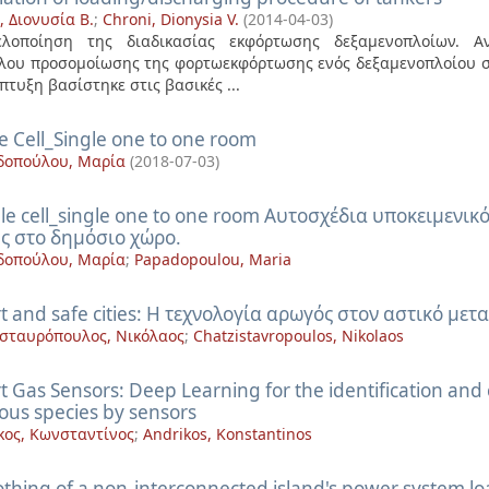
, Διονυσία Β.
;
Chroni, Dionysia V.
(
2014-04-03
)
ελοποίηση της διαδικασίας εκφόρτωσης δεξαμενοπλοίων. Α
λου προσομοίωσης της φορτωεκφόρτωσης ενός δεξαμενοπλοίου στ
πτυξη βασίστηκε στις βασικές ...
e Cell_Single one to one room
δοπούλου, Μαρία
(
2018-07-03
)
gle cell_single one to one room Αυτοσχέδια υποκειμενικ
ς στο δημόσιο χώρο.
δοπούλου, Μαρία
;
Papadopoulou, Maria
t and safe cities: Η τεχνολογία αρωγός στον αστικό με
σταυρόπουλος, Νικόλαος
;
Chatzistavropoulos, Nikolaos
 Gas Sensors: Deep Learning for the identification and c
ous species by sensors
κος, Κωνσταντίνος
;
Andrikos, Konstantinos
hing of a non-interconnected island's power system loa