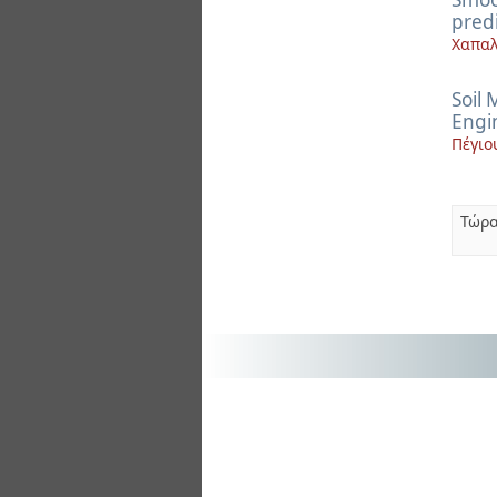
predi
Χαπαλ
Soil 
Engi
Πέγιο
Τώρα