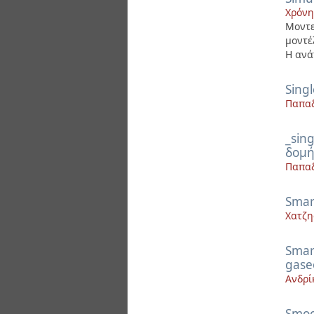
Χρόνη
Μοντ
μοντέ
Η ανά
Singl
Παπα
_sin
δομή
Παπα
Smar
Χατζη
Smart
gase
Ανδρί
Smoot