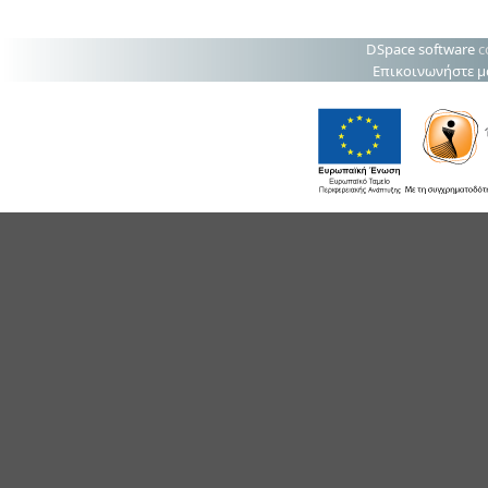
DSpace software
c
Επικοινωνήστε μ