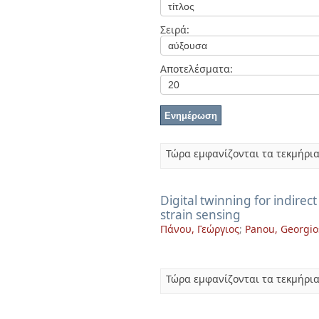
Διπλωματικές Εργασίες
Πολιτικές Πρόσβασης
Ανά Ημερομηνία
Σειρά:
Έκδοσης
Συγγραφείς
Τίτλοι
Αποτελέσματα:
Θέματα
Τώρα εμφανίζονται τα τεκμήρια
Digital twinning for indirec
strain sensing
Πάνου, Γεώργιος
;
Panou, Georgio
Τώρα εμφανίζονται τα τεκμήρια