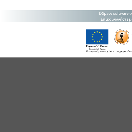
DSpace software
c
Επικοινωνήστε μ