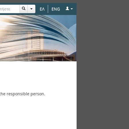
ΕΛ
ENG
the responsible person.