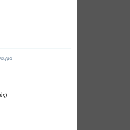
νοιγμα
ές)