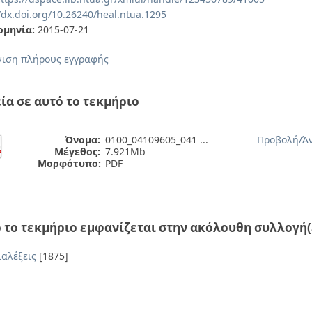
/dx.doi.org/10.26240/heal.ntua.1295
ομηνία:
2015-07-21
ιση πλήρους εγγραφής
ία σε αυτό το τεκμήριο
Όνομα:
0100_04109605_041 ...
Προβολή/
Ά
Μέγεθος:
7.921Mb
Μορφότυπο:
PDF
 το τεκμήριο εμφανίζεται στην ακόλουθη συλλογή(
ιαλέξεις
[1875]