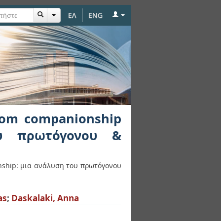
ΕΛ
ENG
to citizenship: μια
υ ζωής
rom companionship
ου πρωτόγονου &
enship: μια ανάλυση του πρωτόγονου
as
;
Daskalaki, Anna