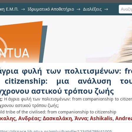
κη Ε.Μ.Π.
→
Ιδρυματικό Αποθετήριο
→
Διαλέξεις
→
ολιτισμένων: from companionship 
ονου & σύγχρονου αστικού τρόπο
άγρια φυλή των πολιτισμένων: f
 citizenship: μια ανάλυση τ
γχρονου αστικού τρόπου ζωής
ς:
Η άγρια φυλή των πολιτισμένων: from companionship to citiz
χρονου αστικού τρόπου ζωής;
ld tribe of the civilised: from companionship to citizenship
καλης, Ανδρέας
;
Δασκαλάκη‏, Άννα
;
Ashikalis, Andre
ttps://dspace.lib.ntua.gr/xmlui/handle/123456789/41005