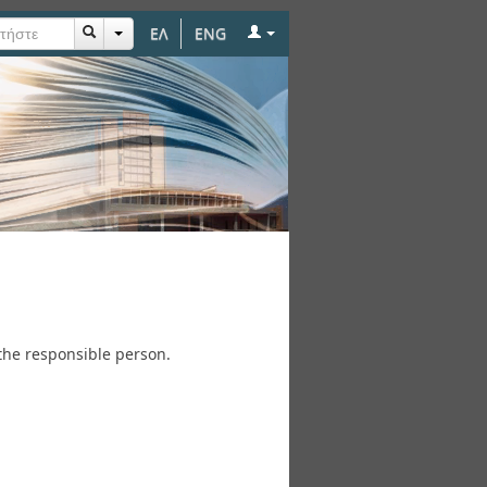
ΕΛ
ENG
the responsible person.