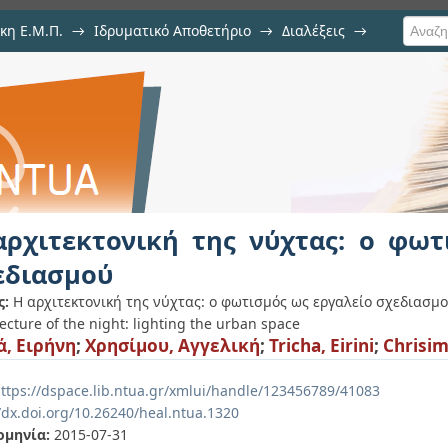
κη Ε.Μ.Π.
→
Ιδρυματικό Αποθετήριο
→
Διαλέξεις
→
 νύχτας: ο φωτισμός ως εργαλείο 
αρχιτεκτονική της νύχτας: ο φωτ
εδιασμού
ς:
Η αρχιτεκτονική της νύχτας: ο φωτισμός ως εργαλείο σχεδιασμο
ecture of the night: lighting the urban space
ά, Ειρήνη
;
Χρησίμου, Αγγελική
;
Tricha, Eirini
;
Chrisim
ttps://dspace.lib.ntua.gr/xmlui/handle/123456789/41083
/dx.doi.org/10.26240/heal.ntua.1320
ομηνία:
2015-07-31