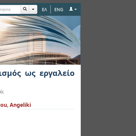
ΕΛ
ENG
σχεδιασμού
ισμός ως εργαλείο
ύ;
ou, Angeliki