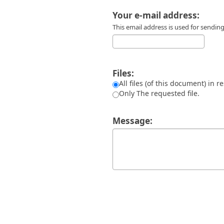
Διπλωματικές Εργασίες
Πολιτικές Πρόσβασης
Ανά Ημερομηνία
Your e-mail address:
Έκδοσης
This email address is used for sendi
Συγγραφείς
Τίτλοι
Θέματα
Files:
All files (of this document) in r
Only The requested file.
Message: