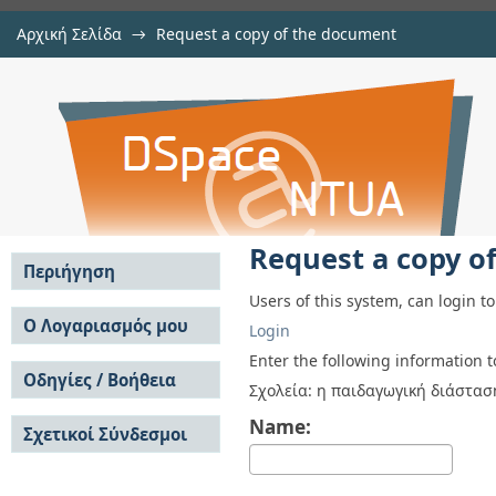
Αρχική Σελίδα
→
Request a copy of the document
Request a copy of the document
Αποθετήριο DSpace/Manakin
Request a copy o
Περιήγηση
Users of this system, can login t
Σε όλο το DSpace
Ο Λογαριασμός μου
Login
Κοινότητες & Συλλογές
Σύνδεση
Enter the following information 
Ανά Ημερομηνία
Οδηγίες / Βοήθεια
Εγγραφή
Σχολεία: η παιδαγωγική διάστασ
Έκδοσης
Οδηγίες Υποβολής
Συγγραφείς
Name:
Σχετικοί Σύνδεσμοι
Οδηγίες Χρήσης ΙΑ
Τίτλοι
Συχνές Ερωτήσεις
Θέματα
Οδηγίες Υποβολής -
Αυτή η Συλλογή